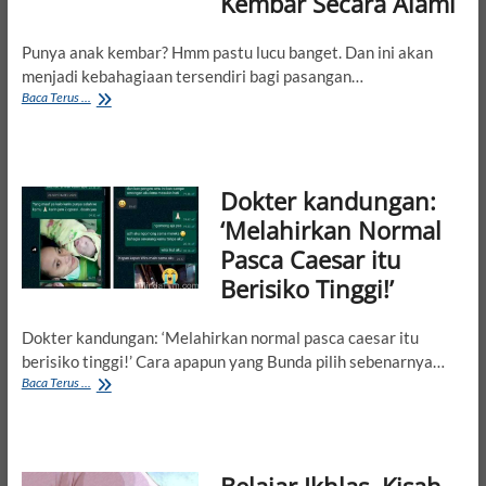
Kembar Secara Alami
Naik
Pesawat
Punya anak kembar? Hmm pastu lucu banget. Dan ini akan
Sendirian
menjadi kebahagiaan tersendiri bagi pasangan…
Anda
Baca Terus ...
Ingin
Punya
Anak
Kembar?
Dokter kandungan:
Inilah
Caranya
‘Melahirkan Normal
Supaya
Pasca Caesar itu
Mendapatkan
Anak
Berisiko Tinggi!’
Kembar
Secara
Alami
Dokter kandungan: ‘Melahirkan normal pasca caesar itu
berisiko tinggi!’ Cara apapun yang Bunda pilih sebenarnya…
Dokter
Baca Terus ...
kandungan:
‘Melahirkan
Normal
Pasca
Caesar