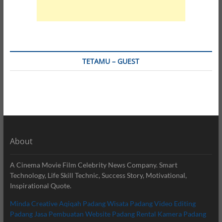
TETAMU – GUEST
About
A Cinema Movie Film Celebrity News Company. Smart
Technology, Life Skill Technic, Success Story, Motivational,
Inspirational Quote.
Minda Creative
Aqiqah Padang
Wisata Padang
Video Editing
Padang
Jasa Pembuatan Website Padang
Rental Kamera Padang