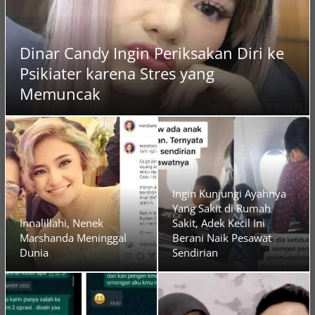
Dinar Candy Ingin Periksakan Diri ke
Psikiater karena Stres yang
Memuncak
Ingin Kunjungi Ayahnya
Yang Sakit di Rumah
Innalillahi, Nenek
Sakit, Adek Kecil Ini
Marshanda Meninggal
Berani Naik Pesawat
Dunia
Sendirian