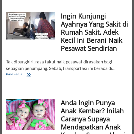
Punya
Anak
Ingin Kunjungi
Perempuan
dan
Ayahnya Yang Sakit di
Kalau
Rumah Sakit, Adek
Sudah
20
Kecil Ini Berani Naik
Tahun
Pesawat Sendirian
Mau
…
Tak dipungkiri, rasa takut naik pesawat dirasakan bagi
sebagian penumpang. Sebab, transportasi ini berada di…
Ingin
Baca Terus ...
Kunjungi
Ayahnya
Yang
Sakit
Anda Ingin Punya
di
Rumah
Anak Kembar? Inilah
Sakit,
Caranya Supaya
Adek
Kecil
Mendapatkan Anak
Ini
Berani