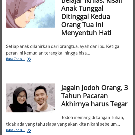
Belajar Ikhlas, Kisah
itu
Anak Tunggal
Berisiko
Ditinggal Kedua
Tinggi!’
Orang Tua Ini
Menyentuh Hati
Setiap anak dilahirkan dari orangtua, ayah dan ibu. Ketiga
peran ini kemudian terangkai hingga bisa…
Belajar
Baca Terus ...
Ikhlas,
Kisah
Anak
Tunggal
Jagain Jodoh Orang, 3
Ditinggal
Kedua
Tahun Pacaran
Orang
Akhirnya harus Tegar
Tua
Ini
Menyentuh
Jodoh memang di tangan Tuhan,
Hati
tidak ada yang tahu siapa yang akan kita nikahi sebelum…
Jagain
Baca Terus ...
Jodoh