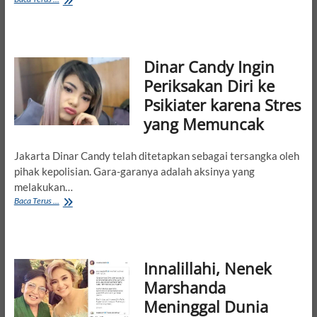
7
Alasan
Kenapa
Ibu
Dinar Candy Ingin
yang
Melahirkan
Periksakan Diri ke
Caesar
Psikiater karena Stres
adalah
Perempuan
yang Memuncak
Tangguh
Jakarta Dinar Candy telah ditetapkan sebagai tersangka oleh
pihak kepolisian. Gara-garanya adalah aksinya yang
melakukan…
Dinar
Baca Terus ...
Candy
Ingin
Periksakan
Diri
Innalillahi, Nenek
ke
Psikiater
Marshanda
karena
Meninggal Dunia
Stres
yang