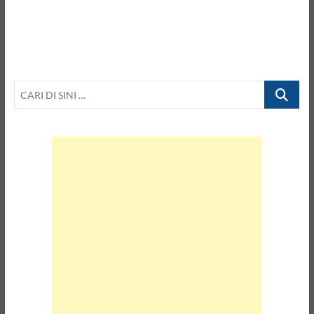
Orang,
3
Tahun
Pacaran
Akhirnya
harus
CARI
Tegar
DI
SINI
…