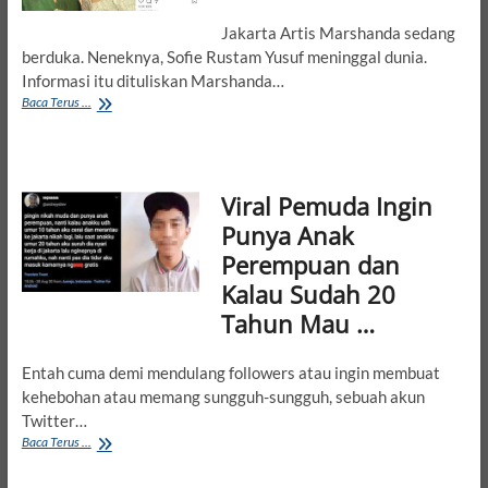
Memuncak
Jakarta Artis Marshanda sedang
berduka. Neneknya, Sofie Rustam Yusuf meninggal dunia.
Informasi itu dituliskan Marshanda…
Innalillahi,
Baca Terus ...
Nenek
Marshanda
Meninggal
Dunia
Viral Pemuda Ingin
Punya Anak
Perempuan dan
Kalau Sudah 20
Tahun Mau …
Entah cuma demi mendulang followers atau ingin membuat
kehebohan atau memang sungguh-sungguh, sebuah akun
Twitter…
Viral
Baca Terus ...
Pemuda
Ingin