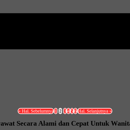
« Hal. Sebelumnya
1
2
3
4
5
6
Hal. Selanjutnya »
rawat Secara Alami dan Cepat Untuk Wanit