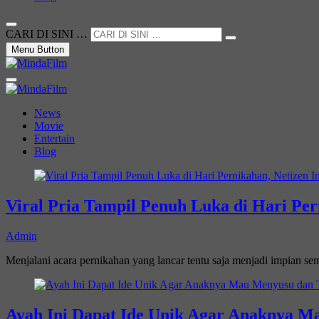
CARI DI SINI …
Menu Button
Not Just a Movie
MindaFilm
News
Movie
Entertain
Blog
Viral Pria Tampil Penuh Luka di Hari Per
Admin
Menjalani acara pernikahan yang lancar tentu saja menjadi impian s
Ayah Ini Dapat Ide Unik Agar Anaknya Ma