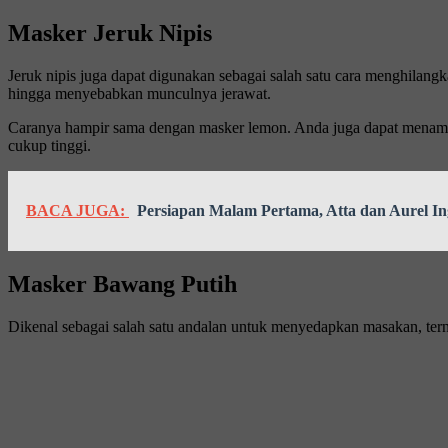
Masker Jeruk Nipis
Jeruk nipis juga dapat digunakan sebagai salah satu cara menghilang
hingga menyebabkan munculnya jerawat.
Caranya hampir sama dengan masker lemon. Anda juga dapat menamba
cukup tinggi.
BACA JUGA:
Persiapan Malam Pertama, Atta dan Aurel I
Masker Bawang Putih
Dikenal sebagai salah satu andalan untuk menyedapkan masakan, ter