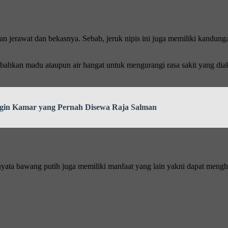
kan jerawat dan bekasnya. Sebab, jeruk nipis ini juga memiliki kandu
hkan madu ataupun air hangat untuk mengurangi rasa sakit yang diak
ngin Kamar yang Pernah Disewa Raja Salman
nyata bawang putih juga memiliki manfaat yang lain yakni dapat men