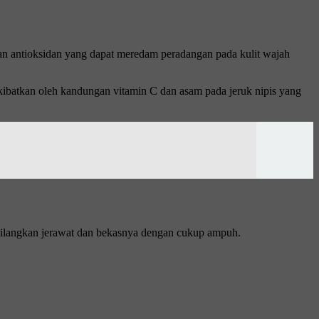
ngan antioksidan yang dapat meredam peradangan pada kulit wajah
ibatkan oleh kandungan vitamin C dan asam pada jeruk nipis yang
ghilangkan jerawat dan bekasnya dengan cukup ampuh.