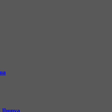
Tua
l Ibunya