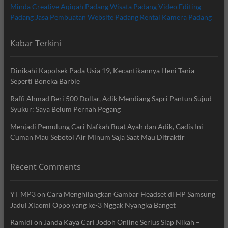
Minda Creative
Aqiqah Padang
Wisata Padang
Video Editing
Padang
Jasa Pembuatan Website Padang
Rental Kamera Padang
Kabar Terkini
Dinikahi Kapolsek Pada Usia 19, Kecantikannya Heni Tania
Seperti Boneka Barbie
Raffi Ahmad Beri 500 Dollar, Adik Mendiang Sapri Pantun Sujud
Syukur: Saya Belum Pernah Pegang
Menjadi Pemulung Cari Nafkah Buat Ayah dan Adik, Gadis Ini
Cuman Mau Sebotol Air Minum Saja Saat Mau Ditraktir
Recent Comments
YT MP3
on
Cara Menghilangkan Gambar Headset di HP Samsung
Jadul Xiaomi Oppo yang ke-3 Nggak Nyangka Banget
Ramidi
on
Janda Kaya Cari Jodoh Online Serius Siap Nikah –