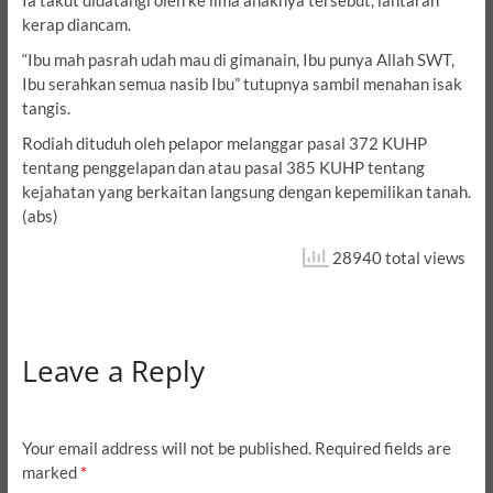
Ia takut didatangi oleh ke lima anaknya tersebut, lantaran
kerap diancam.
“Ibu mah pasrah udah mau di gimanain, Ibu punya Allah SWT,
Ibu serahkan semua nasib Ibu” tutupnya sambil menahan isak
tangis.
Rodiah dituduh oleh pelapor melanggar pasal 372 KUHP
tentang penggelapan dan atau pasal 385 KUHP tentang
kejahatan yang berkaitan langsung dengan kepemilikan tanah.
(abs)
28940 total views
Leave a Reply
Your email address will not be published.
Required fields are
marked
*