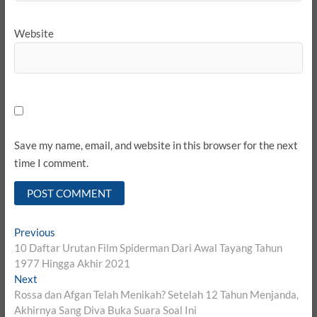
Website
Save my name, email, and website in this browser for the next
time I comment.
Post
Previous
Previous
post:
10 Daftar Urutan Film Spiderman Dari Awal Tayang Tahun
navigation
1977 Hingga Akhir 2021
Next
Next
post:
Rossa dan Afgan Telah Menikah? Setelah 12 Tahun Menjanda,
Akhirnya Sang Diva Buka Suara Soal Ini