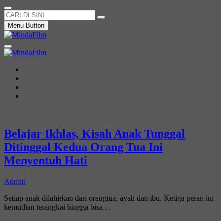
CARI
DI
Menu Button
SINI
…
Not Just a Movie
MindaFilm
News
Movie
Entertain
Blog
Belajar Ikhlas, Kisah Anak Tunggal
Ditinggal Kedua Orang Tua Ini
Menyentuh Hati
Admin
Setiap anak dilahirkan dari orangtua, ayah dan ibu. Ketiga peran ini
kemudian terangkai hingga bisa…