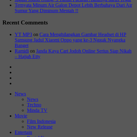
Ternyata Minum Air Galon Depot Lebih Berbahaya Dari Air
Sumur Yang Diminum Mentah !!
Recent Comments
YT MP3
on
Cara Menghilangkan Gambar Headset di HP
Samsung Jadul Xiaomi Oppo yang ke-3 Nggak Nyangka
Banget
Ramidi
on
Janda Kaya Cari Jodoh Online Serius Siap Nikah
– Hajjah Etty
News
Movie
Entertain
Blog
News
News
Techno
Minda TV
Movie
Film Indonesia
New Release
Entertain