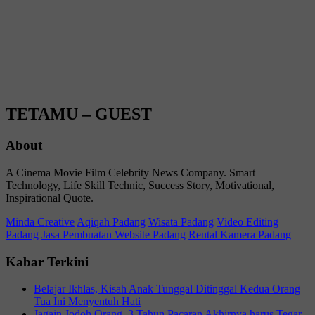
TETAMU – GUEST
About
A Cinema Movie Film Celebrity News Company. Smart
Technology, Life Skill Technic, Success Story, Motivational,
Inspirational Quote.
Minda Creative
Aqiqah Padang
Wisata Padang
Video Editing
Padang
Jasa Pembuatan Website Padang
Rental Kamera Padang
Kabar Terkini
Belajar Ikhlas, Kisah Anak Tunggal Ditinggal Kedua Orang
Tua Ini Menyentuh Hati
Jagain Jodoh Orang, 3 Tahun Pacaran Akhirnya harus Tegar