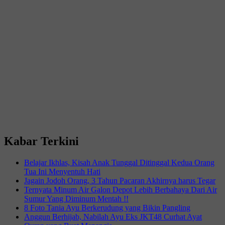
…
SD
SMP
Kabar Terkini
Belajar Ikhlas, Kisah Anak Tunggal Ditinggal Kedua Orang
Tua Ini Menyentuh Hati
Jagain Jodoh Orang, 3 Tahun Pacaran Akhirnya harus Tegar
Ternyata Minum Air Galon Depot Lebih Berbahaya Dari Air
Sumur Yang Diminum Mentah !!
8 Foto Tania Ayu Berkerudung yang Bikin Pangling
Anggun Berhijab, Nabilah Ayu Eks JKT48 Curhat Ayat