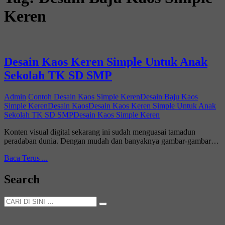
Keren
Desain Kaos Keren Simple Untuk Anak
Sekolah TK SD SMP
Admin
Contoh Desain Kaos Simple Keren
Desain Baju Kaos
Simple Keren
Desain Kaos
Desain Kaos Keren Simple Untuk Anak
Sekolah TK SD SMP
Desain Kaos Simple Keren
Konten visual digital sekarang ini sudah menguasai tamadun
peradaban dunia. Dengan mudah dan banyaknya gambar-gambar…
Desain
Baca Terus ...
Kaos
Keren
Search
Simple
Untuk
CARI
Anak
DI
Sekolah
SINI
TK