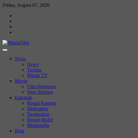
Skip
Friday, August 07, 2026
to
News
content
Movie
Entertain
Blog
News
News
Techno
Minda TV
Movie
Film Indonesia
New Release
Entertain
Rental Kamera
Motivation
Destination
Rental Mobil
Multimedia
Blog