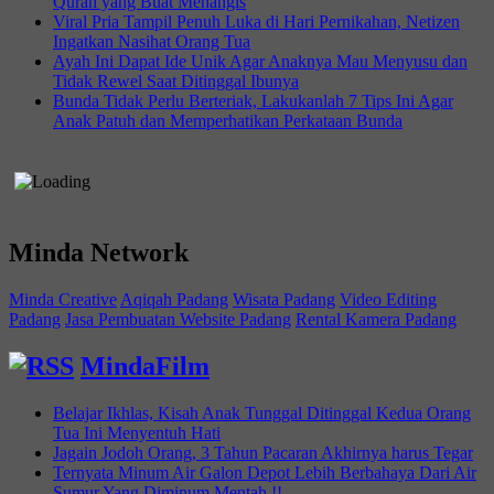
Quran yang Buat Menangis
Viral Pria Tampil Penuh Luka di Hari Pernikahan, Netizen
Ingatkan Nasihat Orang Tua
Ayah Ini Dapat Ide Unik Agar Anaknya Mau Menyusu dan
Tidak Rewel Saat Ditinggal Ibunya
Bunda Tidak Perlu Berteriak, Lakukanlah 7 Tips Ini Agar
Anak Patuh dan Memperhatikan Perkataan Bunda
Minda Network
Minda Creative
Aqiqah Padang
Wisata Padang
Video Editing
Padang
Jasa Pembuatan Website Padang
Rental Kamera Padang
MindaFilm
Belajar Ikhlas, Kisah Anak Tunggal Ditinggal Kedua Orang
Tua Ini Menyentuh Hati
Jagain Jodoh Orang, 3 Tahun Pacaran Akhirnya harus Tegar
Ternyata Minum Air Galon Depot Lebih Berbahaya Dari Air
Sumur Yang Diminum Mentah !!