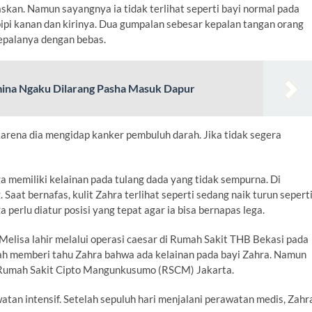
askan. Namun sayangnya ia tidak terlihat seperti bayi normal pada
ipi kanan dan kirinya. Dua gumpalan sebesar kepalan tangan orang
epalanya dengan bebas.
mina Ngaku Dilarang Pasha Masuk Dapur
 karena dia mengidap kanker pembuluh darah. Jika tidak segera
a memiliki kelainan pada tulang dada yang tidak sempurna. Di
 Saat bernafas, kulit Zahra terlihat seperti sedang naik turun sepert
 perlu diatur posisi yang tepat agar ia bisa bernapas lega.
 Melisa lahir melalui operasi caesar di Rumah Sakit THB Bekasi pada
udah memberi tahu Zahra bahwa ada kelainan pada bayi Zahra. Namun
e Rumah Sakit Cipto Mangunkusumo (RSCM) Jakarta.
tan intensif. Setelah sepuluh hari menjalani perawatan medis, Zahr