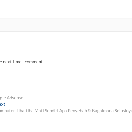
he next time I comment.
ogle Adsense
Next
ext
post:
mputer Tiba-tiba Mati Sendiri Apa Penyebab & Bagaimana Solusiny