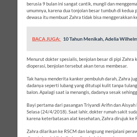
berusia 9 bulan ini sangat cantik, mungil dan menggem
umumnya, karena dua tonjolan besar tumbuh di kedua p
dewasa itu membuat Zahra tidak bisa menggerakkan k
BACA JUGA:
10 Tahun Menikah, Adelia Wilhel
Menurut dokter spesialis, benjolan besar di pipi Zahra
dioperasi, benjolan tersebut akan terus membesar.
Tak hanya menderita kanker pembuluh darah, Zahra jug
dadanya seperti lubang yang ditutupi kulit tanpa tulang.
balon. Apalagi saat ia menangis, dadanya sesak sehingga
Bayi pertama dari pasangan Triyandi Arifin dan Aisyah
Selasa (24/4/2018). Saat lahir, dokter rumah sakit s
karena keterbatasan alat kesehatan, Zahra dirujuk k
Zahra dilarikan ke RSCM dan langsung menjalani perawa