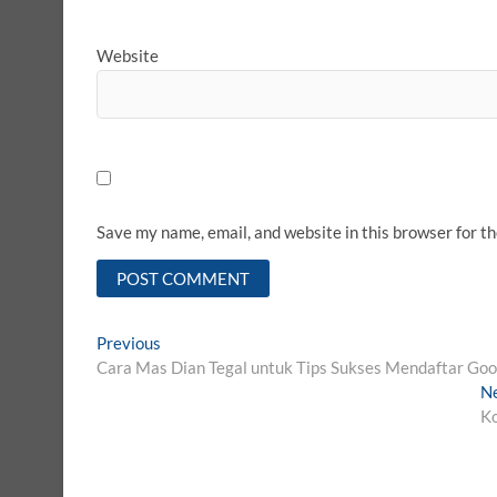
Website
Save my name, email, and website in this browser for t
Post
Previous
Previous
post:
Cara Mas Dian Tegal untuk Tips Sukses Mendaftar Go
navigation
N
Ko