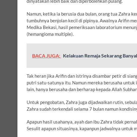
dinyatakan lebih baik dan diperbolehkan pulang.
Namun, ketika ia berusia dua bulan, orang tua Zahra 
tumbuhnya benjolan kecil di pipinya. Awalnya Arifin me
Medika Bekasi, hasil pemeriksaan laboratorium menun
(hemangioma multiple).
BACA JUGA:
Kelakuan Remaja Sekarang Bany
Tak heran jika Arifin dan istrinya disambar petir di si
putri satu-satunya itu. Namun mereka berusaha untuk i
lain, hanya berusaha dan berharap kepada Allah Subha
Untuk pengobatan, Zahra juga dijadwalkan rutin, sebulan
Zahra sudah terkendali selama 7 bulan namun kondisin
Apapun hasil usahanya, ayah dan ibu Zahra tidak perna
Sesulit apapun situasinya, kapanpun jadwalnya untuk 