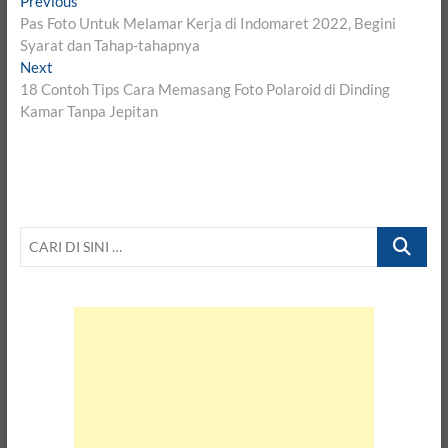
Post
Previous
post:
Pas Foto Untuk Melamar Kerja di Indomaret 2022, Begini
navigation
Syarat dan Tahap-tahapnya
Next
Next
post:
18 Contoh Tips Cara Memasang Foto Polaroid di Dinding
Kamar Tanpa Jepitan
CARI
DI
SINI
…