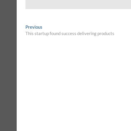
Post
Previous
Previous
post:
This startup found success delivering products
navigation