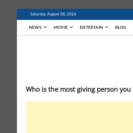
Skip
Saturday, August 08, 2026
to
content
NEWS
MOVIE
ENTERTAIN
BLOG
MindaFilm
NOT JUST A MOVIE
Who is the most giving person you