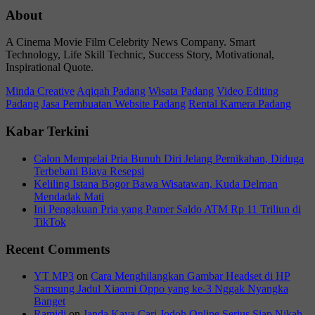
About
A Cinema Movie Film Celebrity News Company. Smart
Technology, Life Skill Technic, Success Story, Motivational,
Inspirational Quote.
Minda Creative
Aqiqah Padang
Wisata Padang
Video Editing
Padang
Jasa Pembuatan Website Padang
Rental Kamera Padang
Kabar Terkini
Calon Mempelai Pria Bunuh Diri Jelang Pernikahan, Diduga
Terbebani Biaya Resepsi
Keliling Istana Bogor Bawa Wisatawan, Kuda Delman
Mendadak Mati
Ini Pengakuan Pria yang Pamer Saldo ATM Rp 11 Triliun di
TikTok
Recent Comments
YT MP3
on
Cara Menghilangkan Gambar Headset di HP
Samsung Jadul Xiaomi Oppo yang ke-3 Nggak Nyangka
Banget
Ramidi
on
Janda Kaya Cari Jodoh Online Serius Siap Nikah