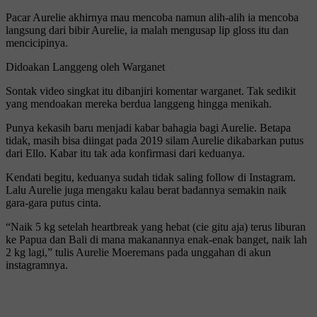
Pacar Aurelie akhirnya mau mencoba namun alih-alih ia mencoba
langsung dari bibir Aurelie, ia malah mengusap lip gloss itu dan
mencicipinya.
Didoakan Langgeng oleh Warganet
Sontak video singkat itu dibanjiri komentar warganet. Tak sedikit
yang mendoakan mereka berdua langgeng hingga menikah.
Punya kekasih baru menjadi kabar bahagia bagi Aurelie. Betapa
tidak, masih bisa diingat pada 2019 silam Aurelie dikabarkan putus
dari Ello. Kabar itu tak ada konfirmasi dari keduanya.
Kendati begitu, keduanya sudah tidak saling follow di Instagram.
Lalu Aurelie juga mengaku kalau berat badannya semakin naik
gara-gara putus cinta.
“Naik 5 kg setelah heartbreak yang hebat (cie gitu aja) terus liburan
ke Papua dan Bali di mana makanannya enak-enak banget, naik lah
2 kg lagi,” tulis Aurelie Moeremans pada unggahan di akun
instagramnya.