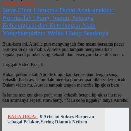
Sedang Trending :
Surat Cinta Untukmu Duhai Anak-anakku :
Hormatilah Orang Tuamu, Niscaya
Kebahagiaan dan Ketenangan Akan
Menghampirimu Walau Hidup Seadanya
Baru-baru ini, Aurelie pun mengunggah foto mesra bersama pacar
barunya di dalan mobil. Aurelie pun tampak menyandarkan
kepalanya di pundak sang kekasih dan tersenyum ke arah kamera.
Unggah Video Kocak
Bukan pertama kali Aurelie tunjukkan kemesraan dengan sang
kekasih. Pada awal Juni lalu mereka pun sempat bikin video kocak.
Dalam video itu, Aurelie tampak tengah mencoba lip gloss baru.
Ia lantas mengungkap pada sang kekasih betapa lip gloss itu rasa
dan aromanya seperti strawberry. “Mau coba nggak?” tanya Aurelie.
BACA JUGA:
9 Artis ini Sukses Berperan
sebagai Pelakor, Sering Diamuk Netizen