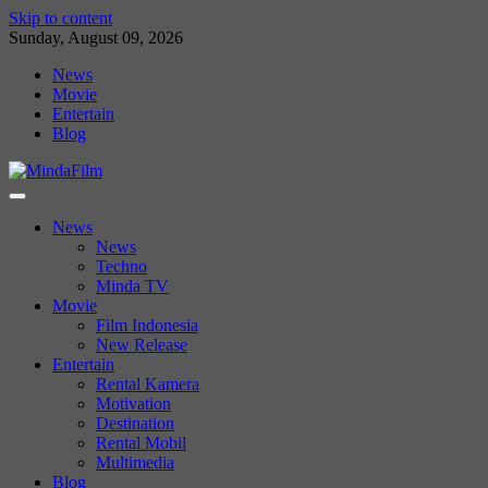
Skip to content
Sunday, August 09, 2026
News
Movie
Entertain
Blog
News
News
Techno
Minda TV
Movie
Film Indonesia
New Release
Entertain
Rental Kamera
Motivation
Destination
Rental Mobil
Multimedia
Blog