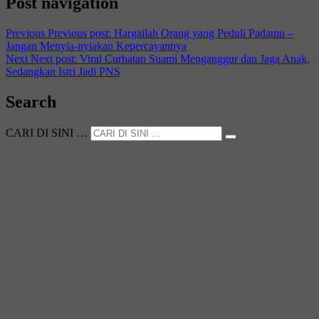
Post navigation
Previous
Previous post:
Hargailah Orang yang Peduli Padamu –
Jangan Menyia-nyiakan Kepercayannya
Next
Next post:
Viral Curhatan Suami Menganggur dan Jaga Anak,
Sedangkan Istri Jadi PNS
Search
CARI DI SINI …