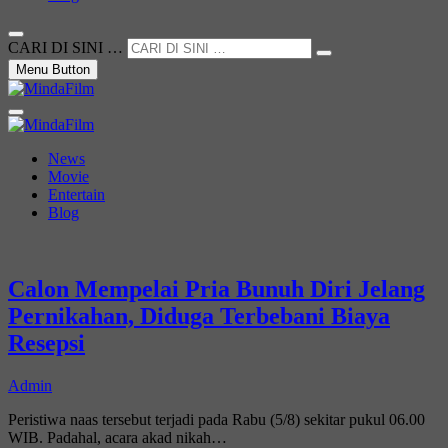
CARI DI SINI …
Menu Button
Not Just a Movie
MindaFilm
News
Movie
Entertain
Blog
Calon Mempelai Pria Bunuh Diri Jelang
Pernikahan, Diduga Terbebani Biaya
Resepsi
Admin
Peristiwa naas tersebut terjadi pada Rabu (5/8) sekitar pukul 06.00
WIB. Padahal, acara akad nikah…