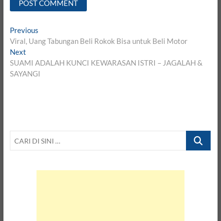
Post
Previous
Previous
post:
Viral, Uang Tabungan Beli Rokok Bisa untuk Beli Motor
navigation
Next
Next
post:
SUAMI ADALAH KUNCI KEWARASAN ISTRI – JAGALAH &
SAYANGI
CARI
DI
SINI
…