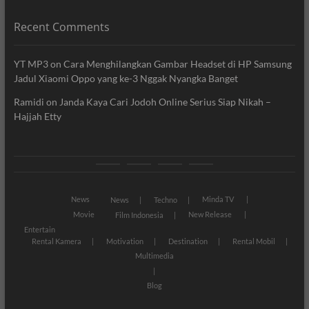
Recent Comments
YT MP3
on
Cara Menghilangkan Gambar Headset di HP Samsung
Jadul Xiaomi Oppo yang ke-3 Nggak Nyangka Banget
Ramidi
on
Janda Kaya Cari Jodoh Online Serius Siap Nikah –
Hajjah Etty
News
Movie
Entertain
Blog
News
Minda TV
News
Techno
Movie
New Release
Film Indonesia
Entertain
Rental Kamera
Motivation
Destination
Rental Mobil
Multimedia
Blog