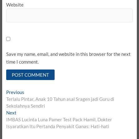
Website
Save my name, email, and website in this browser for the next
time I comment.
Post
Previous
Previous
post:
Terlalu Pintar, Anak 10 Tahun asal Sragen jadi Guru di
navigation
Sekolahnya Sendiri
Next
Next
post:
IMBAS Lucinta Luna Pamer Test Pack Hamil, Dokter
Isyaratkan Itu Pertanda Penyakit Ganas: Hati-hati