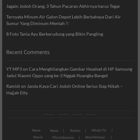
Jagain Jodoh Orang, 3 Tahun Pacaran Akhirnya harus Tegar
Ternyata Minum Air Galon Depot Lebih Berbahaya Dari Air
Sumur Yang Diminum Mentah !!
8 Foto Tania Ayu Berkerudung yang Bikin Pangling
Recent Comments
YT MP3
on
Cara Menghilangkan Gambar Headset di HP Samsung
Jadul Xiaomi Oppo yang ke-3 Nggak Nyangka Banget
Ramidi
on
Janda Kaya Cari Jodoh Online Serius Siap Nikah –
Hajjah Etty
News
Movie
Entertain
Blog
News
Minda TV
News
Techno
Movie
New Release
Film Indonesia