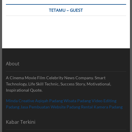
TETAMU – GUEST
About
A Cinema Movie Film Celebrity News Company. Smart
Technology, Life Skill Technic, Success Story, Motivational,
Inspirational Quote.
Minda Creative
Aqiqah Padang
Wisata Padang
Video Editing
Padang
Jasa Pembuatan Website Padang
Rental Kamera Padang
Kabar Terkini