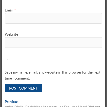
Email
*
Website
Save my name, email, and website in this browser for the next
time I comment.
Post
Previous
Previous
post:
Anies Dinilai Berlebihan Memberikan Fasilitas Hotel Bintang