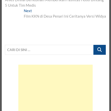
navigation
5 Untuk Tim Medis
Next
Next
post:
Film KKN di Desa Penari Ini Ceritanya Versi Widya
CARI
DI
SINI
…