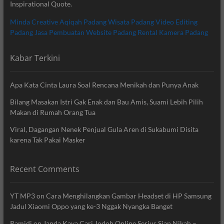
Inspirational Quote.
Minda Creative
Aqiqah Padang
Wisata Padang
Video Editing
Padang
Jasa Pembuatan Website Padang
Rental Kamera Padang
Kabar Terkini
Apa Kata Cinta Laura Soal Rencana Menikah dan Punya Anak
Bilang Masakan Istri Gak Enak dan Bau Amis, Suami Lebih Pilih
Makan di Rumah Orang Tua
Viral, Dagangan Nenek Penjual Gula Aren di Sukabumi Disita
karena Tak Pakai Masker
Recent Comments
YT MP3
on
Cara Menghilangkan Gambar Headset di HP Samsung
Jadul Xiaomi Oppo yang ke-3 Nggak Nyangka Banget
Ramidi
on
Janda Kaya Cari Jodoh Online Serius Siap Nikah –