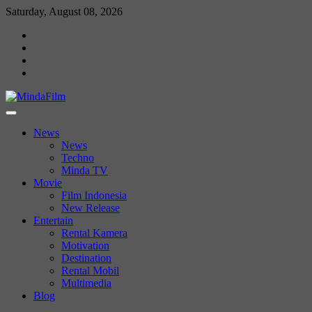
Skip
Saturday, August 08, 2026
to
News
content
Movie
Entertain
Blog
News
News
Techno
Minda TV
Movie
Film Indonesia
New Release
Entertain
Rental Kamera
Motivation
Destination
Rental Mobil
Multimedia
Blog