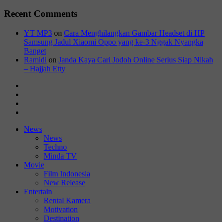
Recent Comments
YT MP3
on
Cara Menghilangkan Gambar Headset di HP
Samsung Jadul Xiaomi Oppo yang ke-3 Nggak Nyangka
Banget
Ramidi
on
Janda Kaya Cari Jodoh Online Serius Siap Nikah
– Hajjah Etty
News
Movie
Entertain
Blog
News
News
Techno
Minda TV
Movie
Film Indonesia
New Release
Entertain
Rental Kamera
Motivation
Destination