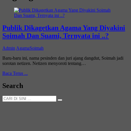
Publik Dikagetkan Agama Yang Diyakini
Soimah Dan Suami, Ternyata ini ..?
Admin
Agama
Soimah
Baru-baru ini, nama pesinden dan juri ajang dangdut, Soimah jadi
sorotan netizen. Netizen menyoroti tentang…
Publik
Baca Terus ...
Dikagetkan
Agama
Search
Yang
Diyakini
CARI
Soimah
DI
Dan
SINI
Suami,
…
Ternyata
ini
..?