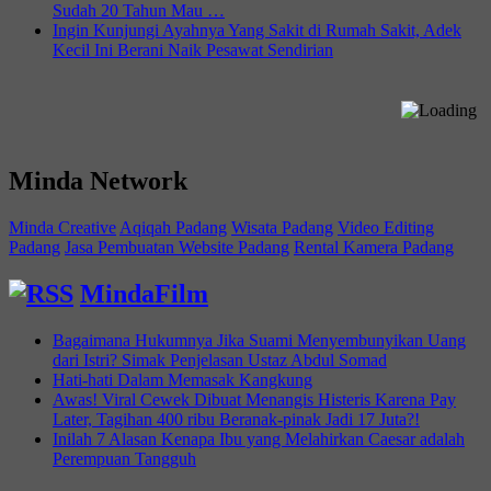
Sudah 20 Tahun Mau …
Ingin Kunjungi Ayahnya Yang Sakit di Rumah Sakit, Adek
Kecil Ini Berani Naik Pesawat Sendirian
Minda Network
Minda Creative
Aqiqah Padang
Wisata Padang
Video Editing
Padang
Jasa Pembuatan Website Padang
Rental Kamera Padang
MindaFilm
Bagaimana Hukumnya Jika Suami Menyembunyikan Uang
dari Istri? Simak Penjelasan Ustaz Abdul Somad
Hati-hati Dalam Memasak Kangkung
Awas! Viral Cewek Dibuat Menangis Histeris Karena Pay
Later, Tagihan 400 ribu Beranak-pinak Jadi 17 Juta?!
Inilah 7 Alasan Kenapa Ibu yang Melahirkan Caesar adalah
Perempuan Tangguh