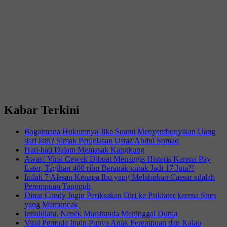
Kabar Terkini
Bagaimana Hukumnya Jika Suami Menyembunyikan Uang
dari Istri? Simak Penjelasan Ustaz Abdul Somad
Hati-hati Dalam Memasak Kangkung
Awas! Viral Cewek Dibuat Menangis Histeris Karena Pay
Later, Tagihan 400 ribu Beranak-pinak Jadi 17 Juta?!
Inilah 7 Alasan Kenapa Ibu yang Melahirkan Caesar adalah
Perempuan Tangguh
Dinar Candy Ingin Periksakan Diri ke Psikiater karena Stres
yang Memuncak
Innalillahi, Nenek Marshanda Meninggal Dunia
Viral Pemuda Ingin Punya Anak Perempuan dan Kalau