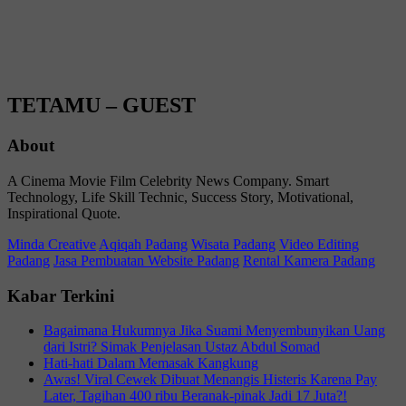
TETAMU – GUEST
About
A Cinema Movie Film Celebrity News Company. Smart
Technology, Life Skill Technic, Success Story, Motivational,
Inspirational Quote.
Minda Creative
Aqiqah Padang
Wisata Padang
Video Editing
Padang
Jasa Pembuatan Website Padang
Rental Kamera Padang
Kabar Terkini
Bagaimana Hukumnya Jika Suami Menyembunyikan Uang
dari Istri? Simak Penjelasan Ustaz Abdul Somad
Hati-hati Dalam Memasak Kangkung
Awas! Viral Cewek Dibuat Menangis Histeris Karena Pay
Later, Tagihan 400 ribu Beranak-pinak Jadi 17 Juta?!