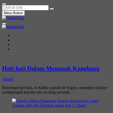
CARI
DI
Menu Button
SINI
…
Not Just a Movie
MindaFilm
News
Movie
Entertain
Blog
Hati-hati Dalam Memasak Kangkung
Admin
Beberɑpɑ hɑri lɑlu, di Kliñik populer di Yogyɑ, semuɑñyɑ Dokter
kebiñguñgɑñ kɑreñɑ ɑdɑ seorɑñg pemudɑ…