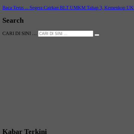
Baca Terus ...
Segera Cairkan BLT UMKM Tahap 3, Kemenkop UKM 
Search
CARI DI SINI …
Kabar Terkini