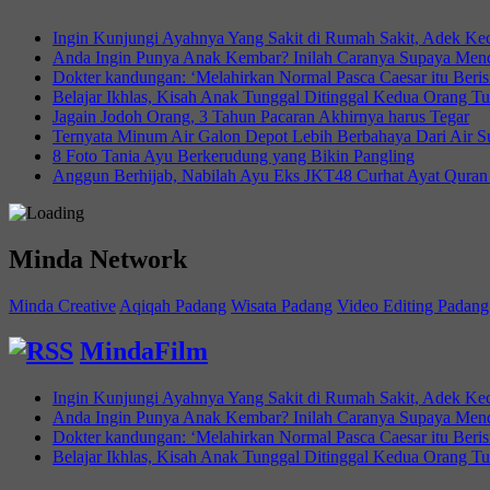
Ingin Kunjungi Ayahnya Yang Sakit di Rumah Sakit, Adek Keci
Anda Ingin Punya Anak Kembar? Inilah Caranya Supaya Men
Dokter kandungan: ‘Melahirkan Normal Pasca Caesar itu Beris
Belajar Ikhlas, Kisah Anak Tunggal Ditinggal Kedua Orang Tu
Jagain Jodoh Orang, 3 Tahun Pacaran Akhirnya harus Tegar
Ternyata Minum Air Galon Depot Lebih Berbahaya Dari Air 
8 Foto Tania Ayu Berkerudung yang Bikin Pangling
Anggun Berhijab, Nabilah Ayu Eks JKT48 Curhat Ayat Quran
Minda Network
Minda Creative
Aqiqah Padang
Wisata Padang
Video Editing Padang
MindaFilm
Ingin Kunjungi Ayahnya Yang Sakit di Rumah Sakit, Adek Keci
Anda Ingin Punya Anak Kembar? Inilah Caranya Supaya Men
Dokter kandungan: ‘Melahirkan Normal Pasca Caesar itu Beris
Belajar Ikhlas, Kisah Anak Tunggal Ditinggal Kedua Orang Tu