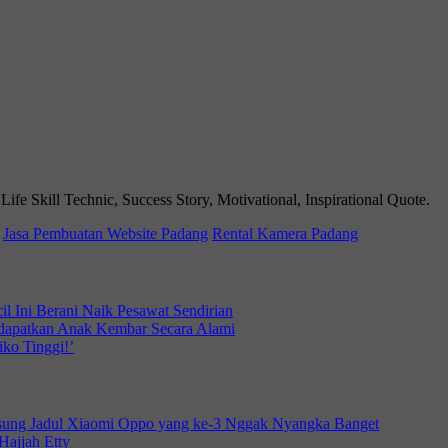
 Skill Technic, Success Story, Motivational, Inspirational Quote.
Jasa Pembuatan Website Padang
Rental Kamera Padang
l Ini Berani Naik Pesawat Sendirian
dapatkan Anak Kembar Secara Alami
iko Tinggi!’
sung Jadul Xiaomi Oppo yang ke-3 Nggak Nyangka Banget
Hajjah Etty