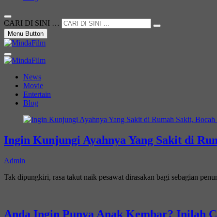
CARI DI SINI …
Menu Button
Not Just a Movie
MindaFilm
News
Movie
Entertain
Blog
Ingin Kunjungi Ayahnya Yang Sakit di Rum
Admin
Tak dipungkiri, rasa takut naik pesawat dirasakan bagi sebagian penu
Anda Ingin Punya Anak Kembar? Inilah 