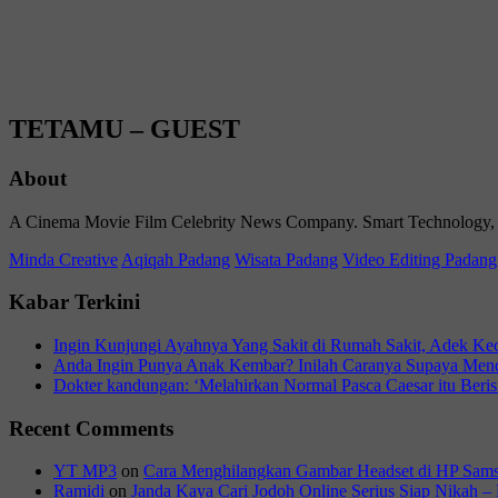
TETAMU – GUEST
About
A Cinema Movie Film Celebrity News Company. Smart Technology, Life
Minda Creative
Aqiqah Padang
Wisata Padang
Video Editing Padang
Kabar Terkini
Ingin Kunjungi Ayahnya Yang Sakit di Rumah Sakit, Adek Keci
Anda Ingin Punya Anak Kembar? Inilah Caranya Supaya Men
Dokter kandungan: ‘Melahirkan Normal Pasca Caesar itu Beris
Recent Comments
YT MP3
on
Cara Menghilangkan Gambar Headset di HP Sam
Ramidi
on
Janda Kaya Cari Jodoh Online Serius Siap Nikah – 