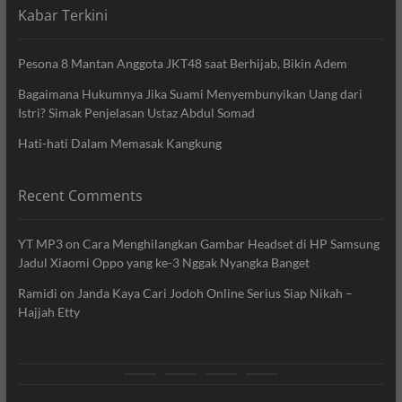
Kabar Terkini
Pesona 8 Mantan Anggota JKT48 saat Berhijab, Bikin Adem
Bagaimana Hukumnya Jika Suami Menyembunyikan Uang dari
Istri? Simak Penjelasan Ustaz Abdul Somad
Hati-hati Dalam Memasak Kangkung
Recent Comments
YT MP3
on
Cara Menghilangkan Gambar Headset di HP Samsung
Jadul Xiaomi Oppo yang ke-3 Nggak Nyangka Banget
Ramidi
on
Janda Kaya Cari Jodoh Online Serius Siap Nikah –
Hajjah Etty
News
Movie
Entertain
Blog