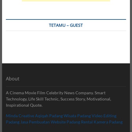
TETAMU – GUEST
About
A Cinema Movie Film Celebrity News Company. Smart
Technology, Life Skill Technic, Success Story, Motivational,
Inspirational Quote.
Minda Creative
Aqiqah Padang
Wisata Padang
Video Editing
Padang
Jasa Pembuatan Website Padang
Rental Kamera Padang