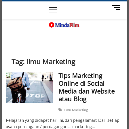
Skip
News
Movie
Entertain
Blog
M
to
e
content
n
u
B
MindaFilm
NOT JUST A MOVIE
u
t
t
o
Tag:
Ilmu Marketing
n
Tips Marketing
Online di Social
Media dan Website
atau Blog
Ilmu Marketing
Pelajaran yang didapet hari ini, dari pengalaman: Dari setiap
usaha perniagaan / perdagangan … marketing…