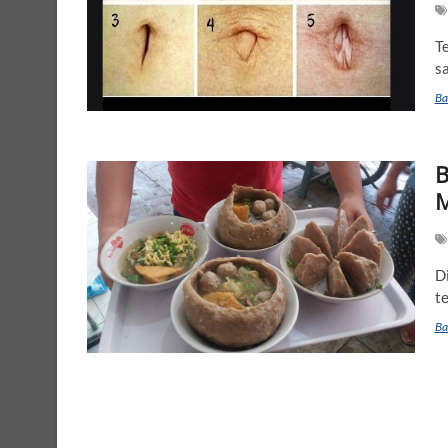
T
s
Ba
B
M
D
t
Ba