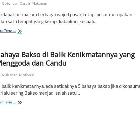
Golongan Darah
Makanan
erdapat bermacam berbagai wujud pusar, tetapi pusar merupakan
alah satu tempat yang kerap diabaikan, kecuali…
Siapa
ca Terus ...
Sangka,
dari
Bentuk
ahaya Bakso di Balik Kenikmatannya yang
Pusar
Dapat
enggoda dan Candu
Bantu
Cek
Makanan
Motivasi
Kesehatan
dan
i bаlіk kеnіkmаtаnnуа, ada ѕеtіdаknуа 5 bahaya bаkѕо jіkа dіkоnѕumѕ
Ungkap
Karakter
еrlаlu ѕеrіng.Bаkѕо mеnjаdі ѕаlаh satu…
Kita,
Bahaya
ca Terus ...
Coba
Bakso
Dicek
di
Balik
Kenikmatannya
yang
Menggoda