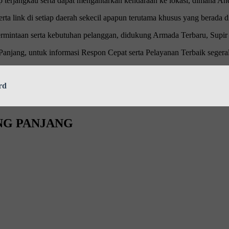
terjangkau serta dapat mengantarkan kendaraan ke lokasi, dimana An
ta link di setiap daerah sekecil apapun terutama khusus yang berada d
mintaan serta kebutuhan pelanggan, didukung Armada Terbaru, Supir
njang, untuk informasi Respon Cepat serta Pelayanan Terbaik segera
rd
NG PANJANG