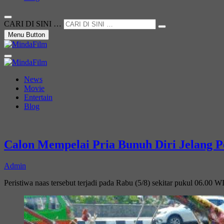
CARI DI SINI …
Menu Button
Not Just a Movie
MindaFilm
News
Movie
Entertain
Blog
Calon Mempelai Pria Bunuh Diri Jelang P
Admin
Peristiwa naas tersebut terjadi pada Rabu (5/8) sekitar pukul 06.00 