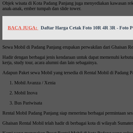
Objek wisata di Kota Padang Panjang juga menyediakan kawasan rekr
anak-anak, ember tumpah dan slide tower.
BACA JUGA:
Daftar Harga Cetak Foto 10R 4R 3R - Foto P
Sewa Mobil di Padang Panjang erupakan perwakilan dari Ghaisan Ren
Hadir dengan berbagai jenis kendaraan untuk dapat memenuhi kebutuh
kerja, study tour, acara alumni dan lain sebagainya.
Adapun Paket sewa Mobil yang tersedia di Rental Mobil di Padang Pa
Mobil Avanza / Xenia
Mobil Inova
Bus Pariwisata
Rental Mobil Padang Panjang siap menerima berbagai permintaan ses
Ghaisan Rental Mobil telah hadir di berbagai kota di wilayah Sumater