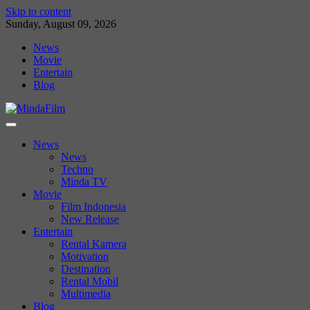
Skip to content
Sunday, August 09, 2026
News
Movie
Entertain
Blog
News
News
Techno
Minda TV
Movie
Film Indonesia
New Release
Entertain
Rental Kamera
Motivation
Destination
Rental Mobil
Multimedia
Blog