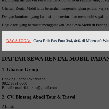
Kami yang merupakan Pusat Rental Mobil di kota Padang yang cukup 
Ghaisan Rental Mobil terus berusaha mengembangkan partner kerja ser
Dengan komitmen yang kuat, siap menerima dan memenuhi segala per
Bagi Anda yang berminat menggunakan Jasa Sewa Mobil di Padang Pa
BACA JUGA:
Cara Edit Pas Foto 3x4, 4x6, di Microsoft Wo
DAFTAR SEWA RENTAL MOBIL PADA
1. Ghaisan Group
Booking Phone / WhatsApp
0822 8391 0000
E-mail : mail.rikiaprius@gmail.com
2. CV. Bintang Abadi Tour & Travel
Alamat: