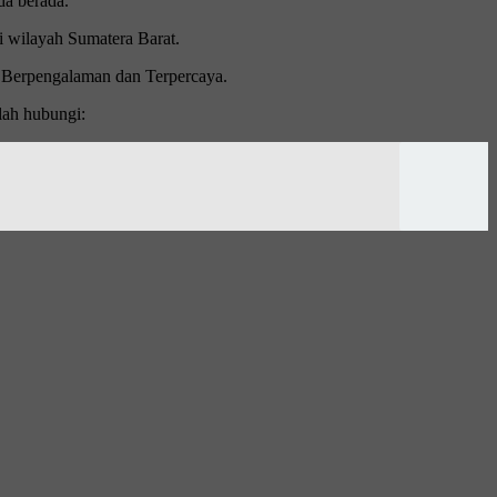
da berada.
i wilayah Sumatera Barat.
 Berpengalaman dan Terpercaya.
lah hubungi: