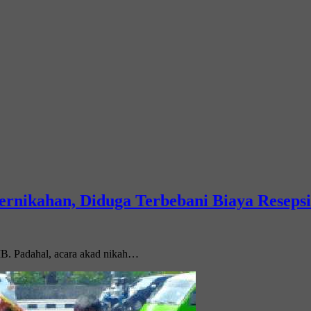
ernikahan, Diduga Terbebani Biaya Resepsi
WIB. Padahal, acara akad nikah…