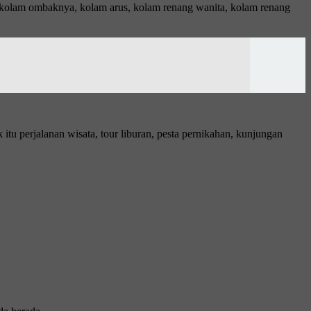
 kolam ombaknya, kolam arus, kolam renang wanita, kolam renang
u perjalanan wisata, tour liburan, pesta pernikahan, kunjungan