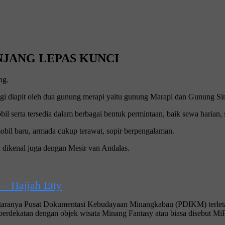
NJANG LEPAS KUNCI
ng.
ggi diapit oleh dua gunung merapi yaitu gunung Marapi dan Gunung Si
l serta tersedia dalam berbagai bentuk permintaan, baik sewa harian
bil baru, armada cukup terawat, sopir berpengalaman.
 dikenal juga dengan Mesir van Andalas.
 – Hajjah Etty
i antaranya Pusat Dokumentasi Kebudayaan Minangkabau (PDIKM) terl
berdekatan dengan objek wisata Minang Fantasy atau biasa disebut Mi