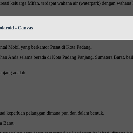
easi keluarga Mifan, terdapat wahana air (waterpark) dengan wahana
olaroid - Canvas
tal Mobil yang berkantor Pusat di Kota Padang.
an Anda selama berada di Kota Padang Panjang, Sumatera Barat, baik it
njang adalah :
uai keperluan pelanggan dimana pun dan dalam bentuk.
a Barat.