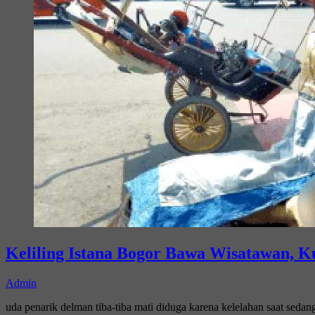
Keliling Istana Bogor Bawa Wisatawan,
Admin
uda penarik delman tiba-tiba mati diduga karena kelelahan saat sed