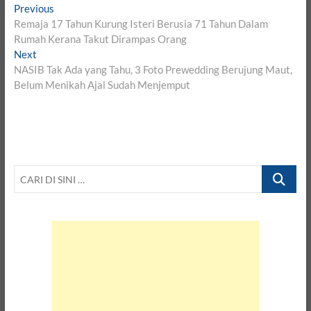
Post
Previous
Previous
post:
Remaja 17 Tahun Kurung Isteri Berusia 71 Tahun Dalam
navigation
Rumah Kerana Takut Dirampas Orang
Next
Next
post:
NASIB Tak Ada yang Tahu, 3 Foto Prewedding Berujung Maut,
Belum Menikah Ajal Sudah Menjemput
CARI
DI
SINI
…