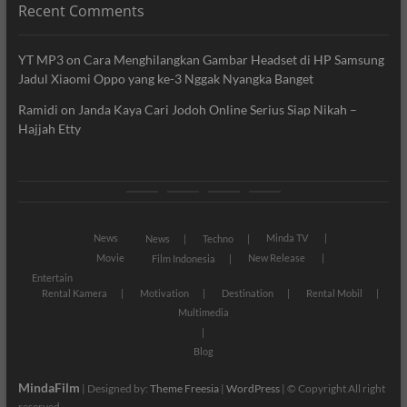
Recent Comments
YT MP3
on
Cara Menghilangkan Gambar Headset di HP Samsung
Jadul Xiaomi Oppo yang ke-3 Nggak Nyangka Banget
Ramidi
on
Janda Kaya Cari Jodoh Online Serius Siap Nikah –
Hajjah Etty
News
Movie
Entertain
Blog
News
Minda TV
News
Techno
Movie
New Release
Film Indonesia
Entertain
Rental Kamera
Motivation
Destination
Rental Mobil
Multimedia
Blog
MindaFilm
| Designed by:
Theme Freesia
|
WordPress
| © Copyright All right
reserved