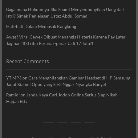
Bagaimana Hukumnya Jika Suami Menyembunyikan Uang dari
Istri? Simak Penjelasan Ustaz Abdul Somad
Hati-hati Dalam Memasak Kangkung
Awas! Viral Cewek Dibuat Menangis Histeris Karena Pay Later,
Tagihan 400 ribu Beranak-pinak Jadi 17 Juta?!
Recent Comments
YT MP3
on
Cara Menghilangkan Gambar Headset di HP Samsung
Jadul Xiaomi Oppo yang ke-3 Nggak Nyangka Banget
Ramidi
on
Janda Kaya Cari Jodoh Online Serius Siap Nikah –
Hajjah Etty
News
Movie
Entertain
Blog