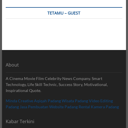
TETAMU – GUEST
About
A Cinema Movie Film Celebrity News Company. Smart
Technology, Life Skill Technic, Success Story, Motivational,
Inspirational Quote.
Minda Creative
Aqiqah Padang
Wisata Padang
Video Editing
Padang
Jasa Pembuatan Website Padang
Rental Kamera Padang
Kabar Terkini