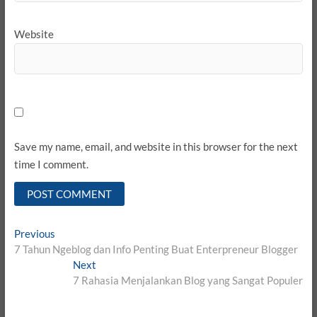
Website
Save my name, email, and website in this browser for the next
time I comment.
Post
Previous
Previous
post:
7 Tahun Ngeblog dan Info Penting Buat Enterpreneur Blogger
navigation
Next
Next
post:
7 Rahasia Menjalankan Blog yang Sangat Populer