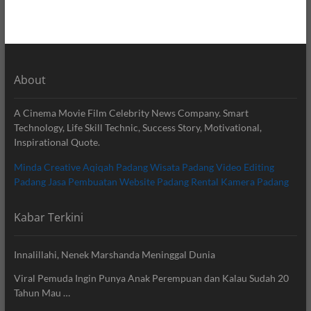
About
A Cinema Movie Film Celebrity News Company. Smart
Technology, Life Skill Technic, Success Story, Motivational,
Inspirational Quote.
Minda Creative
Aqiqah Padang
Wisata Padang
Video Editing
Padang
Jasa Pembuatan Website Padang
Rental Kamera Padang
Kabar Terkini
Innalillahi, Nenek Marshanda Meninggal Dunia
Viral Pemuda Ingin Punya Anak Perempuan dan Kalau Sudah 20
Tahun Mau …