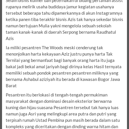
Selain bisnis kuliner dan peternakan di bidang pertanian assist
rupanya melirik usaha budidaya jamur kegiatan usahanya
tersebut beberapa tahu dipamerkannya di akun Instagramnya
ketika panen tiba terakhir bisnis Azis tak hanya sekedar bisnis
namun bertujuan Mulia yakni mengelola sebuah sekolah
taman kanak-kanak di daerah Serpong bernama Raudhatul
Azis
Ia miliki pesantren The Woods meski cenderung tak
menonjolkan harta kekayaan Aziz justru punya harta Tak
Ternilai yang bermanfaat bagi banyak orang harta itu juga
bakal jadi bekal amal jariyah bagi dirinya kelas Hasil ternyata
memiliki sebuah pondok pesantren pesantren miliknya yang
bernama Ashabul aziziyah itu berada di kawasan Bogor Jawa
Barat
Pesantren itu berlokasi di tengah-tengah permukiman
masyarakat dengan dominasi desain eksterior berwarna
kuning dan hijau suasana Pesantren tersebut tak hanya luas
namun juga Asri yang melingkupi area putra dan putri yang
terpisah rumah Ustad Pembina pun masih berada dalam satu
kompleks yang diceritakan dengan dinding warna hitam dan