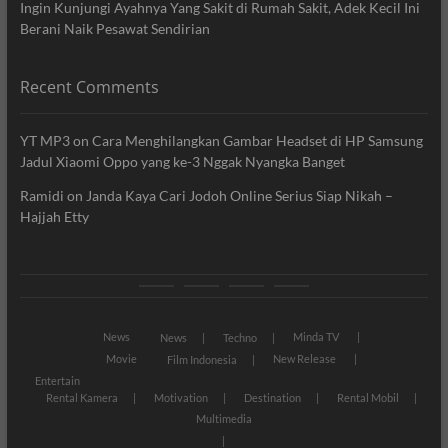
Ingin Kunjungi Ayahnya Yang Sakit di Rumah Sakit, Adek Kecil Ini
Berani Naik Pesawat Sendirian
Recent Comments
YT MP3
on
Cara Menghilangkan Gambar Headset di HP Samsung
Jadul Xiaomi Oppo yang ke-3 Nggak Nyangka Banget
Ramidi
on
Janda Kaya Cari Jodoh Online Serius Siap Nikah –
Hajjah Etty
News
Movie
Entertain
Blog
News
Minda TV
News
Techno
Movie
New Release
Film Indonesia
Entertain
Rental Kamera
Motivation
Destination
Rental Mobil
Multimedia