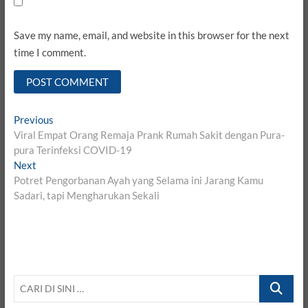
Save my name, email, and website in this browser for the next
time I comment.
Post
Previous
Previous
post:
Viral Empat Orang Remaja Prank Rumah Sakit dengan Pura-
navigation
pura Terinfeksi COVID-19
Next
Next
post:
Potret Pengorbanan Ayah yang Selama ini Jarang Kamu
Sadari, tapi Mengharukan Sekali
CARI
DI