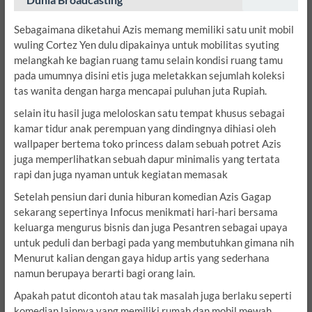
Sebagaimana diketahui Azis memang memiliki satu unit mobil
wuling Cortez Yen dulu dipakainya untuk mobilitas syuting
melangkah ke bagian ruang tamu selain kondisi ruang tamu
pada umumnya disini etis juga meletakkan sejumlah koleksi
tas wanita dengan harga mencapai puluhan juta Rupiah.
selain itu hasil juga meloloskan satu tempat khusus sebagai
kamar tidur anak perempuan yang dindingnya dihiasi oleh
wallpaper bertema toko princess dalam sebuah potret Azis
juga memperlihatkan sebuah dapur minimalis yang tertata
rapi dan juga nyaman untuk kegiatan memasak
Setelah pensiun dari dunia hiburan komedian Azis Gagap
sekarang sepertinya Infocus menikmati hari-hari bersama
keluarga mengurus bisnis dan juga Pesantren sebagai upaya
untuk peduli dan berbagi pada yang membutuhkan gimana nih
Menurut kalian dengan gaya hidup artis yang sederhana
namun berupaya berarti bagi orang lain.
Apakah patut dicontoh atau tak masalah juga berlaku seperti
komedian lainnya yang memiliki rumah dan mobil mewah