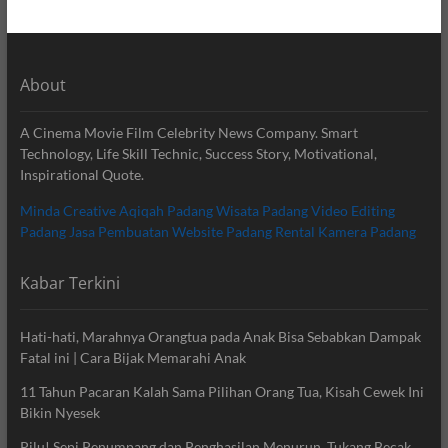
About
A Cinema Movie Film Celebrity News Company. Smart
Technology, Life Skill Technic, Success Story, Motivational,
Inspirational Quote.
Minda Creative
Aqiqah Padang
Wisata Padang
Video Editing
Padang
Jasa Pembuatan Website Padang
Rental Kamera Padang
Kabar Terkini
Hati-hati, Marahnya Orangtua pada Anak Bisa Sebabkan Dampak
Fatal ini | Cara Bijak Memarahi Anak
11 Tahun Pacaran Kalah Sama Pilihan Orang Tua, Kisah Cewek Ini
Bikin Nyesek
Pilu! Sepi Penumpang dan Penghasilan Menurun, Tukang Becak