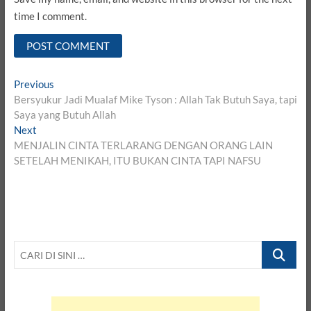
time I comment.
Post
Previous
Previous
post:
Bersyukur Jadi Mualaf Mike Tyson : Allah Tak Butuh Saya, tapi
navigation
Saya yang Butuh Allah
Next
Next
post:
MENJALIN CINTA TERLARANG DENGAN ORANG LAIN
SETELAH MENIKAH, ITU BUKAN CINTA TAPI NAFSU
CARI
DI
SINI
…