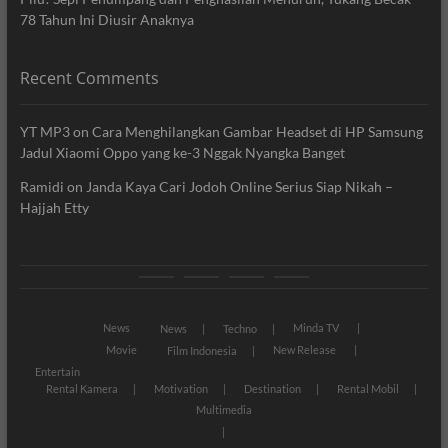
78 Tahun Ini Diusir Anaknya
Recent Comments
YT MP3
on
Cara Menghilangkan Gambar Headset di HP Samsung
Jadul Xiaomi Oppo yang ke-3 Nggak Nyangka Banget
Ramidi
on
Janda Kaya Cari Jodoh Online Serius Siap Nikah –
Hajjah Etty
News
Movie
Entertain
Blog
News
Minda TV
News
Techno
Movie
New Release
Film Indonesia
Entertain
Rental Kamera
Motivation
Destination
Rental Mobil
Multimedia