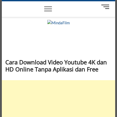
Skip
News
Movie
Entertain
Blog
M
to
e
content
n
u
B
MindaFilm
NOT JUST A MOVIE
u
t
t
o
n
Cara Download Video Youtube 4K dan
HD Online Tanpa Aplikasi dan Free