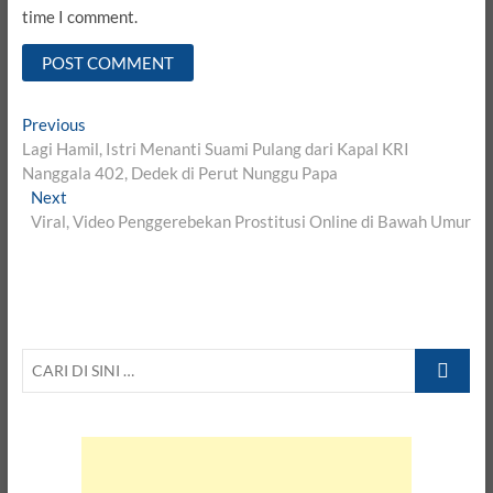
time I comment.
Post
Previous
Previous
post:
Lagi Hamil, Istri Menanti Suami Pulang dari Kapal KRI
navigation
Nanggala 402, Dedek di Perut Nunggu Papa
Next
Next
post:
Viral, Video Penggerebekan Prostitusi Online di Bawah Umur
CARI
DI
SINI
…