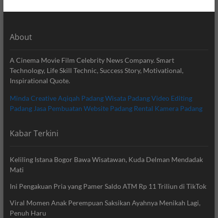
About
A Cinema Movie Film Celebrity News Company. Smart
Technology, Life Skill Technic, Success Story, Motivational,
Inspirational Quote.
Minda Creative
Aqiqah Padang
Wisata Padang
Video Editing
Padang
Jasa Pembuatan Website Padang
Rental Kamera Padang
Kabar Terkini
Keliling Istana Bogor Bawa Wisatawan, Kuda Delman Mendadak
Mati
Ini Pengakuan Pria yang Pamer Saldo ATM Rp 11 Triliun di TikTok
Viral Momen Anak Perempuan Saksikan Ayahnya Menikah Lagi,
Penuh Haru