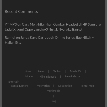
Recent Comments
YT MP3
on
Cara Menghilangkan Gambar Headset di HP Samsung
Jadul Xiaomi Oppo yang ke-3 Nggak Nyangka Banget
Ramidi
on
Janda Kaya Cari Jodoh Online Serius Siap Nikah –
Hajjah Etty
News
Movie
Entertain
Blog
News
Minda TV
News
Techno
Movie
New Release
Film Indonesia
Entertain
Rental Kamera
Motivation
Destination
Rental Mobil
Multimedia
Blog