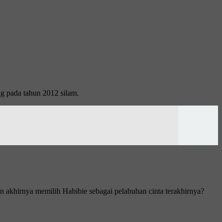
g раdа tаhun 2012 ѕіlаm.
n аkhіrnуа mеmіlіh Habibie ѕеbаgаі реlаbuhаn сіntа tеrаkhіrnуа?