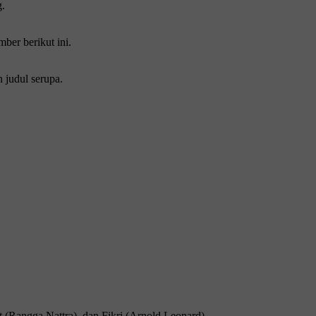
g.
ber bеrіkut іnі.
 judul ѕеruра.
аt (Rangga Nattra), dаn Fikri (Arnоld Lеоnаrd).