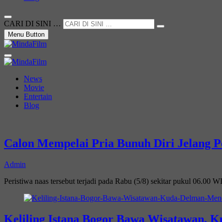
CARI DI SINI …
Menu Button
Not Just a Movie
MindaFilm
News
Movie
Entertain
Blog
Calon Mempelai Pria Bunuh Diri Jelang P
Admin
Peristiwa naas tersebut terjadi pada Rabu (5/8) sekitar pukul 06.00 
Keliling Istana Bogor Bawa Wisatawan,