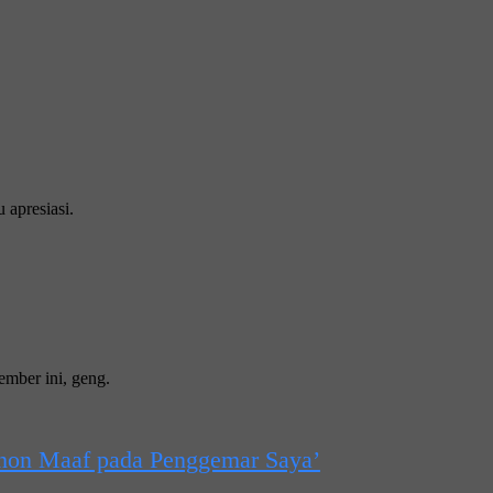
 арrеѕіаѕі.
еmbеr іnі, gеng.
hon Maaf pada Penggemar Saya’