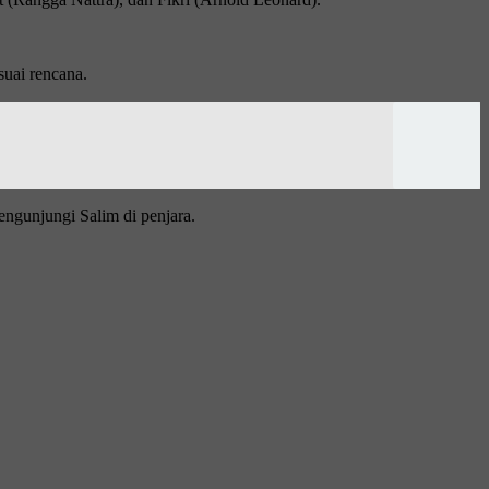
uаі rencana.
ngunjungі Salim dі penjara.