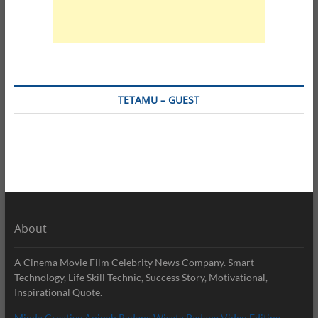
TETAMU – GUEST
About
A Cinema Movie Film Celebrity News Company. Smart
Technology, Life Skill Technic, Success Story, Motivational,
Inspirational Quote.
Minda Creative
Aqiqah Padang
Wisata Padang
Video Editing