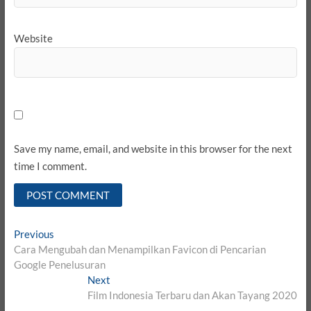
Website
Save my name, email, and website in this browser for the next
time I comment.
Post
Previous
Previous
post:
Cara Mengubah dan Menampilkan Favicon di Pencarian
navigation
Google Penelusuran
Next
Next
post:
Film Indonesia Terbaru dan Akan Tayang 2020