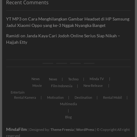
Recent Comments
YT MP3
on
Cara Menghilangkan Gambar Headset di HP Samsung
Jadul Xiaomi Oppo yang ke-3 Nggak Nyangka Banget
Ramidi
on
Janda Kaya Cari Jodoh Online Serius Siap Nikah –
Hajjah Etty
News
Movie
Entertain
Blog
News
Minda TV
News
Techno
Movie
New Release
Film Indonesia
Entertain
Rental Kamera
Motivation
Destination
Rental Mobil
Multimedia
Blog
MindaFilm
| Designed by:
Theme Freesia
|
WordPress
| © Copyright All right
reserved