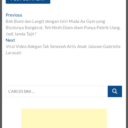
Post
Previous
Previous
post:
Bak Bumi dan Langit dengan Istri Muda Aa Gym yang
navigation
Bisnisnya Bangkrut, Teh Ninih Diam-diam Punya Pabrik Uang,
Jadi Janda Tajir?
Next
Next
post:
Viral Video Adegan Tak Senonoh Artis Anak Jalanan Gabriella
Larasati
CARI
DI
SINI
…