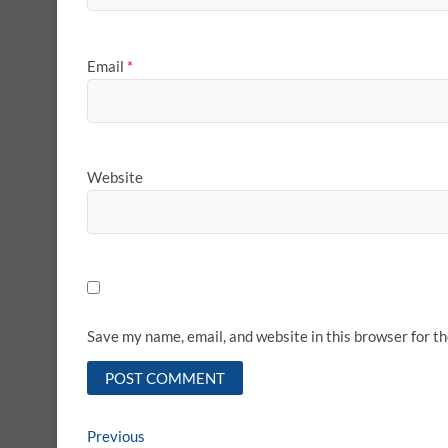
Email
*
Website
Save my name, email, and website in this browser for t
Post
Previous
Previous