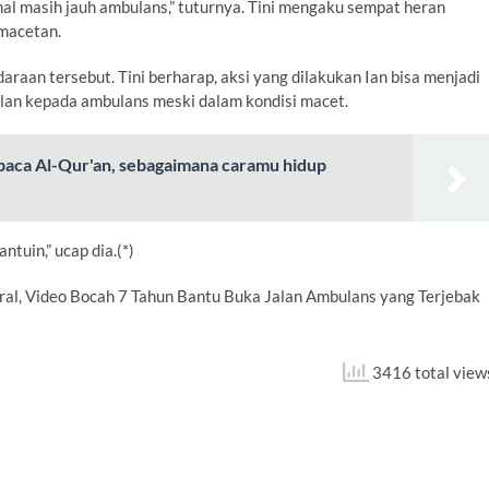
l masih jauh ambulans,” tuturnya. Tini mengaku sempat heran
macetan.
raan tersebut. Tini berharap, aksi yang dilakukan Ian bisa menjadi
lan kepada ambulans meski dalam kondisi macet.
mbaca Al-Qur'an, sebagaimana caramu hidup
tuin,” ucap dia.(*)
Viral, Video Bocah 7 Tahun Bantu Buka Jalan Ambulans yang Terjebak
3416 total view