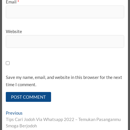
Email
*
Website
Save my name, email, and website in this browser for the next
time I comment.
Post
Previous
Previous
post:
Tips Cari Jodoh Via Whatsapp 2022 – Temukan Pasanganmu
navigation
Smoga Berjodoh