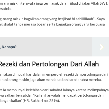
rang miskin ternyata juga termasuk dalam jihad di jalan Allah SWT.
ersabda,
rang miskin bagaikan orang yang berjihad fii sabiilillaah.” –Saya
ang shalat tanpa merasa bosan serta bagaikan orang yang berpuasa
i, Kenapa?
zeki dan Pertolongan Dari Allah
lah akan dimudahkan dalam memperoleh rezeki dan pertolongan dari
ncintai orang miskin juga akan mendapatkan barokah doa mereka.
a ia mempunyai kelebihan dari sahabat lainnya karena melimpahnya
hi wa sallam bersabda : “Kalian hanyalah mendapat pertolongan dan
angan kalian” (HR. Bukhari no. 2896).