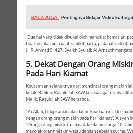
BACA JUGA:
Pentingnya Belajar Video Editing d
“Dua hal yang tidak disukai oleh manusia: kematian, pa
tidak disukai pula ialah sedikit harta, padahal sediki
(HR. Ahmad 5: 427. Syaikh Syu’aib Al Arnauth mengatak
5. Dekat Dengan Orang Miski
Pada Hari Kiamat
Keutamaan selanjutnya dari mencintai orang miskin ia
kelak. Bahkan Rasulullah SAW berdoa agar dirinya dih
Malik, Rasulullah SAW bersabda,
“Ya Allah, hidupkanlah aku dalam keadaan miskin, mat
dengan orang-orang miskin pada hari kiamat”. ‘Aisyah
“Orang-orang miskin itu masuk ke dalam surga 40 tahu
menolak orang miskin walau dengan sebelah kurma. Wah