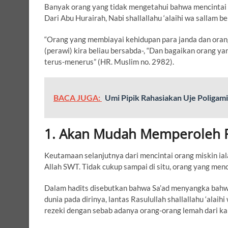
Banyak orang yang tidak mengetahui bahwa mencintai o
Dari Abu Hurairah, Nabi shallallahu ‘alaihi wa sallam b
“Orang yang membiayai kehidupan para janda dan orang-o
(perawi) kira beliau bersabda-, “Dan bagaikan orang y
terus-menerus” (HR. Muslim no. 2982).
BACA JUGA:
Umi Pipik Rahasiakan Uje Poligam
1. Akan Mudah Memperoleh Re
Keutamaan selanjutnya dari mencintai orang miskin ia
Allah SWT. Tidak cukup sampai di situ, orang yang me
Dalam hadits disebutkan bahwa Sa’ad menyangka bahw
dunia pada dirinya, lantas Rasulullah shallallahu ‘alai
rezeki dengan sebab adanya orang-orang lemah dari kal