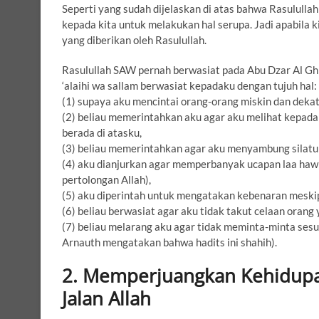
Seperti yang sudah dijelaskan di atas bahwa Rasululla
kepada kita untuk melakukan hal serupa. Jadi apabila k
yang diberikan oleh Rasulullah.
Rasulullah SAW pernah berwasiat pada Abu Dzar Al Ghif
‘alaihi wa sallam berwasiat kepadaku dengan tujuh hal:
(1) supaya aku mencintai orang-orang miskin dan deka
(2) beliau memerintahkan aku agar aku melihat kepada
berada di atasku,
(3) beliau memerintahkan agar aku menyambung silat
(4) aku dianjurkan agar memperbanyak ucapan laa hawla
pertolongan Allah),
(5) aku diperintah untuk mengatakan kebenaran meskip
(6) beliau berwasiat agar aku tidak takut celaan oran
(7) beliau melarang aku agar tidak meminta-minta sesu
Arnauth mengatakan bahwa hadits ini shahih).
2. Memperjuangkan Kehidupa
Jalan Allah