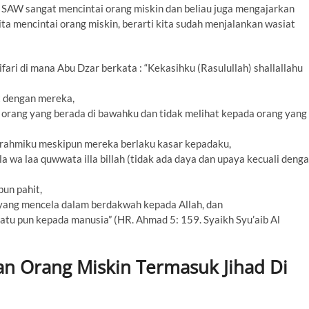
h SAW sangat mencintai orang miskin dan beliau juga mengajarkan
ita mencintai orang miskin, berarti kita sudah menjalankan wasiat
ari di mana Abu Dzar berkata : “Kekasihku (Rasulullah) shallallahu
t dengan mereka,
 orang yang berada di bawahku dan tidak melihat kepada orang yang
urahmiku meskipun mereka berlaku kasar kepadaku,
 wa laa quwwata illa billah (tidak ada daya dan upaya kecuali deng
un pahit,
g yang mencela dalam berdakwah kepada Allah, dan
atu pun kepada manusia” (HR. Ahmad 5: 159. Syaikh Syu’aib Al
n Orang Miskin Termasuk Jihad Di