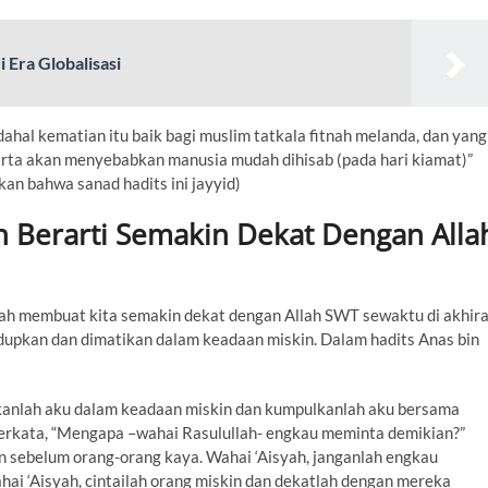
i Era Globalisasi
dahal kematian itu baik bagi muslim tatkala fitnah melanda, dan yang
t harta akan menyebabkan manusia mudah dihisab (pada hari kiamat)”
an bahwa sanad hadits ini jayyid)
n Berarti Semakin Dekat Dengan Alla
lah membuat kita semakin dekat dengan Allah SWT sewaktu di akhir
idupkan dan dimatikan dalam keadaan miskin. Dalam hadits Anas bin
ikanlah aku dalam keadaan miskin dan kumpulkanlah aku bersama
 berkata, “Mengapa –wahai Rasulullah- engkau meminta demikian?”
n sebelum orang-orang kaya. Wahai ‘Aisyah, janganlah engkau
ai ‘Aisyah, cintailah orang miskin dan dekatlah dengan mereka