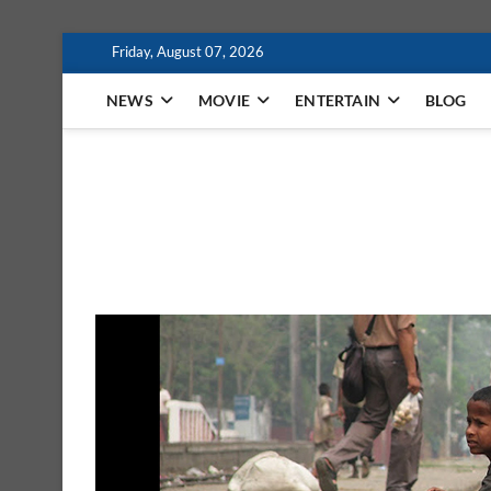
Skip
Friday, August 07, 2026
to
content
NEWS
MOVIE
ENTERTAIN
BLOG
MindaFilm
NOT JUST A MOVIE