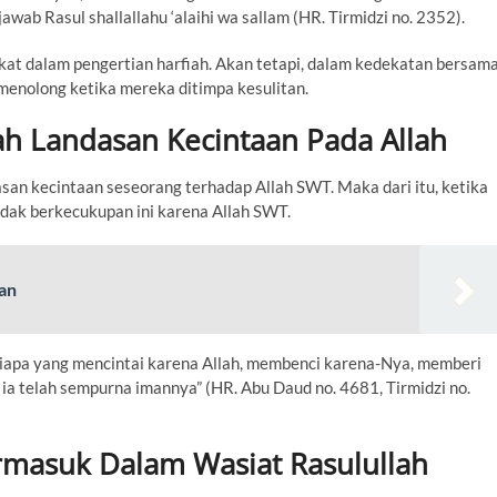
wab Rasul shallallahu ‘alaihi wa sallam (HR. Tirmidzi no. 2352).
kat dalam pengertian harfiah. Akan tetapi, dalam kedekatan bersam
menolong ketika mereka ditimpa kesulitan.
lah Landasan Kecintaan Pada Allah
san kecintaan seseorang terhadap Allah SWT. Maka dari itu, ketika
idak berkecukupan ini karena Allah SWT.
man
iapa yang mencintai karena Allah, membenci karena-Nya, memberi
ia telah sempurna imannya” (HR. Abu Daud no. 4681, Tirmidzi no.
rmasuk Dalam Wasiat Rasulullah