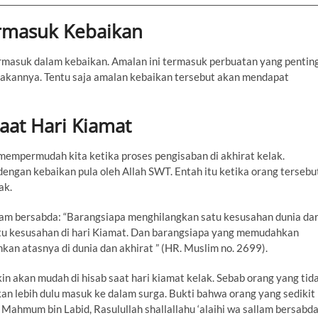
ermasuk Kebaikan
rmasuk dalam kebaikan. Amalan ini termasuk perbuatan yang pentin
akannya. Tentu saja amalan kebaikan tersebut akan mendapat
at Hari Kiamat
mempermudah kita ketika proses pengisaban di akhirat kelak.
engan kebaikan pula oleh Allah SWT. Entah itu ketika orang tersebu
ak.
allam bersabda: “Barangsiapa menghilangkan satu kesusahan dunia dar
tu kesusahan di hari Kiamat. Dan barangsiapa yang memudahkan
hkan atasnya di dunia dan akhirat ” (HR. Muslim no. 2699).
n akan mudah di hisab saat hari kiamat kelak. Sebab orang yang tid
an lebih dulu masuk ke dalam surga. Bukti bahwa orang yang sedikit
 Mahmum bin Labid, Rasulullah shallallahu ‘alaihi wa sallam bersabda