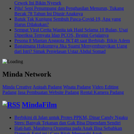
Cewek Ini Bikin Nyesek
Pilu! Sepi Penumpang dan Penghasilan Menurun, Tukang
Becak 78 Tahun Ini Diusir Anaknya
Batuk Tak Kunjung Sembuh Pasca-Covid-19, Apa yang
Harus Dilakukan?
Sempat Viral Cerita Wanita tak Haid Selama 10 Bulan, Usai
Diperiksa Ternyata Idap PCOS, Begini Gejalanya
Pesona 8 Mantan Anggota JKT48 saat Berhijab, Bikin Adem
Bagaimana Hukumnya Jika Suami Menyembunyikan Uang
dari Istri? Simak Penjelasan Ustaz Abdul Somad
Minda Network
Minda Creative
Aqiqah Padang
Wisata Padang
Video Editing
Padang
Jasa Pembuatan Website Padang
Rental Kamera Padang
MindaFilm
Berbikini di Jalan untuk Protes PPKM, Dinar Candy Ngaku
Stres: Banyak Tekanan dan Gak Bisa Dipendam Sendiri
Hati-hati, Marahnya Orangtua pada Anak Bisa Sebabkan
Dampak Fatal ini | Cara Bijak Memarahi Anak