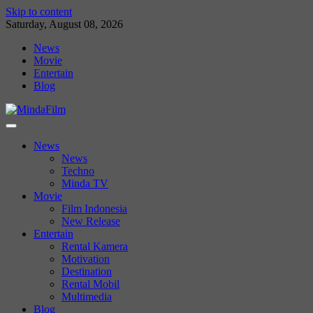
Skip to content
Saturday, August 08, 2026
News
Movie
Entertain
Blog
News
News
Techno
Minda TV
Movie
Film Indonesia
New Release
Entertain
Rental Kamera
Motivation
Destination
Rental Mobil
Multimedia
Blog