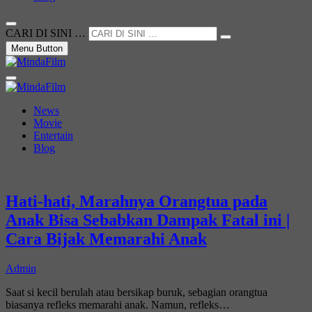
CARI DI SINI …
Menu Button
Not Just a Movie
MindaFilm
News
Movie
Entertain
Blog
Hati-hati, Marahnya Orangtua pada
Anak Bisa Sebabkan Dampak Fatal ini |
Cara Bijak Memarahi Anak
Admin
Saat si kecil berulah atau bersikap buruk, sebagian orangtua
biasanya refleks memarahi anak. Namun, refleks…