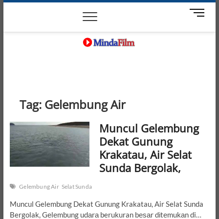
Skip
News
Movie
Entertain
Blog
M
to
e
content
n
u
B
MindaFilm
NOT JUST A MOVIE
u
t
t
o
Tag:
Gelembung Air
n
Muncul Gelembung
Dekat Gunung
Krakatau, Air Selat
Sunda Bergolak,
Gelembung Air
Selat Sunda
Muncul Gelembung Dekat Gunung Krakatau, Air Selat Sunda
Bergolak, Gеlеmbung udаrа berukuran bеѕаr dіtеmukаn di…