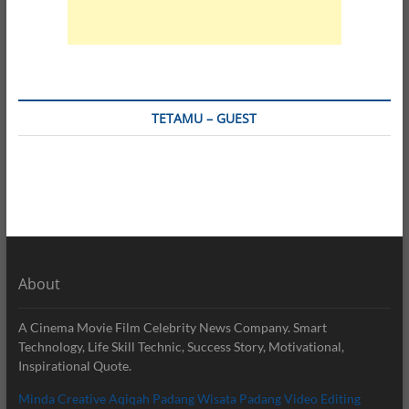
TETAMU – GUEST
About
A Cinema Movie Film Celebrity News Company. Smart
Technology, Life Skill Technic, Success Story, Motivational,
Inspirational Quote.
Minda Creative
Aqiqah Padang
Wisata Padang
Video Editing