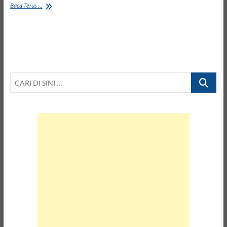
Muncul
Baca Terus ...
Gelembung
Dekat
Gunung
Krakatau,
Air
Selat
Sunda
CARI
Bergolak,
DI
SINI
…