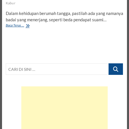
Kabur
Dalam kehidupan berumah tangga, pastilah ada yang namanya
badai yang menerjang, seperti beda pendapat suami…
Jika
Baca Terus ...
Bertengkar
Dengan
Suami,
Wahai
Istri
Jangan
Kabur,
CARI
Apalagi
Update
DI
Status
SINI
…