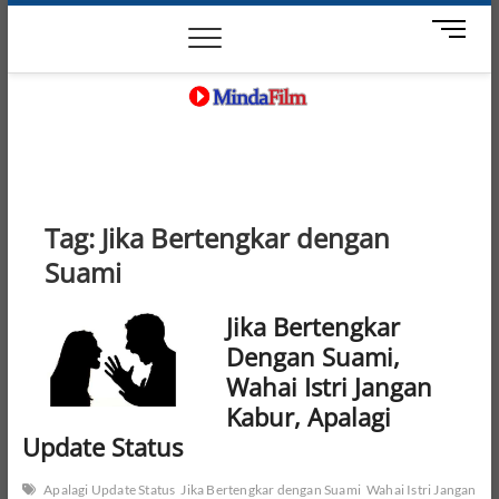
Skip
News
Movie
Entertain
Blog
M
to
e
content
n
u
B
MindaFilm
NOT JUST A MOVIE
u
t
t
o
Tag:
Jika Bertengkar dengan
n
Suami
Jika Bertengkar
Dengan Suami,
Wahai Istri Jangan
Kabur, Apalagi
Update Status
Apalagi Update Status
Jika Bertengkar dengan Suami
Wahai Istri Jangan