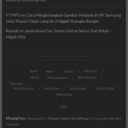
YT MP3
on
Cara Menghilangkan Gambar Headset di HP Samsung
Jadul Xiaomi Oppo yang ke-3 Nggak Nyangka Banget
Ramidi
on
Janda Kaya Cari Jodoh Online Serius Siap Nikah –
Hajjah Etty
News
Movie
Entertain
Blog
News
Minda TV
News
Techno
Movie
New Release
Film Indonesia
Entertain
Rental Kamera
Motivation
Destination
Rental Mobil
Multimedia
Blog
MindaFilm
| Designed by:
Theme Freesia
|
WordPress
| © Copyright All right
reserved