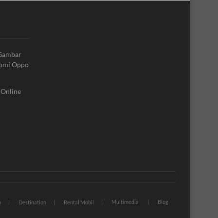
 Gambar
aomi Oppo
 Online
Multimedia
Blog
n
Destination
Rental Mobil