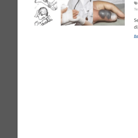
Te
S
di
Ba