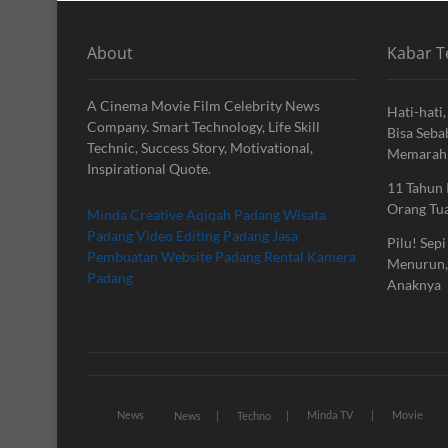
About
Kabar T
A Cinema Movie Film Celebrity News
Hati-hati
Company. Smart Technology, Life Skill
Bisa Seba
Technic, Success Story, Motivational,
Memarahi
Inspirational Quote.
11 Tahun 
Orang Tua
Minda Creative
Aqiqah Padang
Wisata
Padang
Video Editing Padang
Jasa
Pilu! Sep
Pembuatan Website Padang
Rental Kamera
Menurun, 
Padang
Anaknya
News
Minda TV
Movie
News
Techno