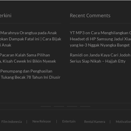
erkini
Recent Comments
, Marahnya Orangtua pada Anak
YT MP3
on
Cara Menghilangkan
bkan Dampak Fatal ini | Cara Bijak
Headset di HP Samsung Jadul Xi
 Anak
yang ke-3 Nggak Nyangka Banget
Pacaran Kalah Sama Pilihan
Ramidi
on
Janda Kaya Cari Jodoh
, Kisah Cewek Ini Bikin Nyesek
Serius Siap Nikah – Hajjah Etty
i Penumpang dan Penghasilan
Tukang Becak 78 Tahun Ini Diusir
News
Movie
Entertain
Blog
New Release
Entertain
Film Indonesia
Rental Kamera
Motivatio