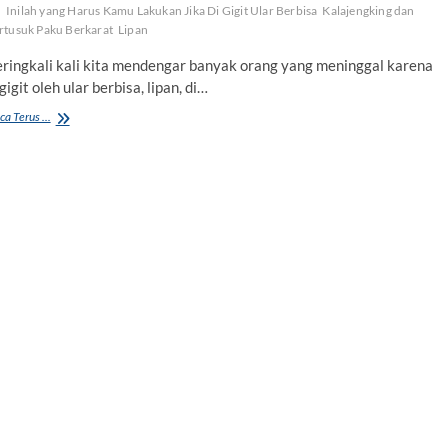
Inilah yang Harus Kamu Lakukan Jika Di Gigit Ular Berbisa
Kalajengking dan
rtusuk Paku Berkarat
Lipan
eringkali kali kita mendengar banyak orang yang meninggal karena
gigit oleh ular berbisa, lipan, di…
Inilah
ca Terus ...
yang
Harus
Kamu
Lakukan
Jika
Digigit
Ular
Berbisa,
Lipan,
Kalajengking
atau
Tertusuk
Paku
Berkarat