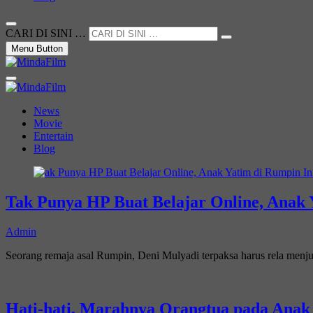
CARI DI SINI …
Menu Button
Not Just a Movie
MindaFilm
News
Movie
Entertain
Blog
Tak Punya HP Buat Belajar Online, Anak 
Admin
Seorang remaja asal Rumpin, Deni Mulyadi terpaksa harus rela men
Hati-hati, Marahnya Orangtua pada Anak