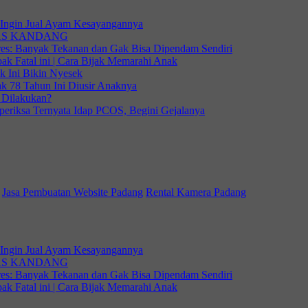
i Ingin Jual Ayam Kesayangannya
KAS KANDANG
tres: Banyak Tekanan dan Gak Bisa Dipendam Sendiri
k Fatal ini | Cara Bijak Memarahi Anak
k Ini Bikin Nyesek
k 78 Tahun Ini Diusir Anaknya
 Dilakukan?
iperiksa Ternyata Idap PCOS, Begini Gejalanya
Jasa Pembuatan Website Padang
Rental Kamera Padang
i Ingin Jual Ayam Kesayangannya
KAS KANDANG
tres: Banyak Tekanan dan Gak Bisa Dipendam Sendiri
k Fatal ini | Cara Bijak Memarahi Anak