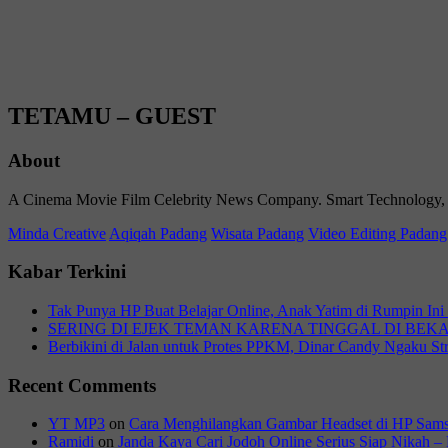
TETAMU – GUEST
About
A Cinema Movie Film Celebrity News Company. Smart Technology, Life
Minda Creative
Aqiqah Padang
Wisata Padang
Video Editing Padang
Kabar Terkini
Tak Punya HP Buat Belajar Online, Anak Yatim di Rumpin In
SERING DI EJEK TEMAN KARENA TINGGAL DI BE
Berbikini di Jalan untuk Protes PPKM, Dinar Candy Ngaku S
Recent Comments
YT MP3
on
Cara Menghilangkan Gambar Headset di HP Sam
Ramidi
on
Janda Kaya Cari Jodoh Online Serius Siap Nikah – 