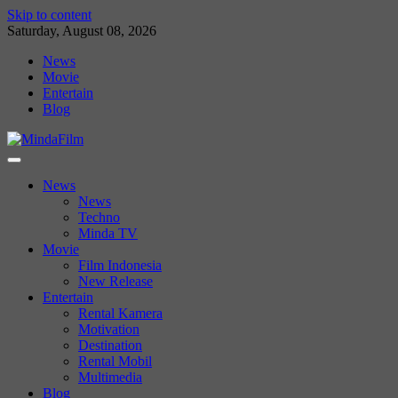
Skip to content
Saturday, August 08, 2026
News
Movie
Entertain
Blog
News
News
Techno
Minda TV
Movie
Film Indonesia
New Release
Entertain
Rental Kamera
Motivation
Destination
Rental Mobil
Multimedia
Blog