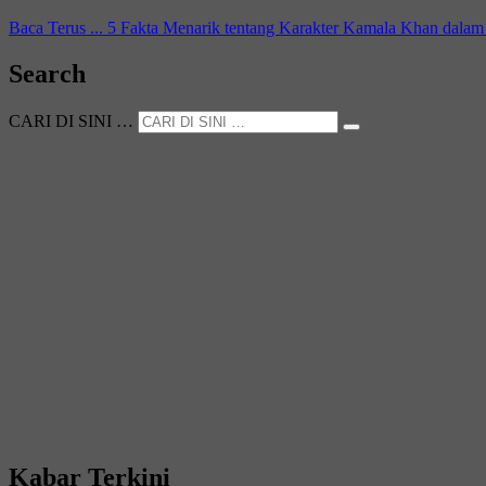
Baca Terus ...
5 Fakta Menarik tentang Karakter Kamala Khan dalam 
Search
CARI DI SINI …
Kabar Terkini