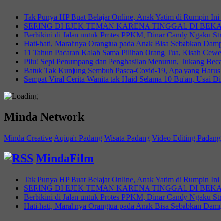
Tak Punya HP Buat Belajar Online, Anak Yatim di Rumpin In
SERING DI EJEK TEMAN KARENA TINGGAL DI BE
Berbikini di Jalan untuk Protes PPKM, Dinar Candy Ngaku S
Hati-hati, Marahnya Orangtua pada Anak Bisa Sebabkan Dampa
11 Tahun Pacaran Kalah Sama Pilihan Orang Tua, Kisah Cewe
Pilu! Sepi Penumpang dan Penghasilan Menurun, Tukang Beca
Batuk Tak Kunjung Sembuh Pasca-Covid-19, Apa yang Harus
Sempat Viral Cerita Wanita tak Haid Selama 10 Bulan, Usai D
Minda Network
Minda Creative
Aqiqah Padang
Wisata Padang
Video Editing Padang
MindaFilm
Tak Punya HP Buat Belajar Online, Anak Yatim di Rumpin In
SERING DI EJEK TEMAN KARENA TINGGAL DI BE
Berbikini di Jalan untuk Protes PPKM, Dinar Candy Ngaku S
Hati-hati, Marahnya Orangtua pada Anak Bisa Sebabkan Dampa