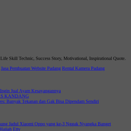
 Skill Technic, Success Story, Motivational, Inspirational Quote.
Jasa Pembuatan Website Padang
Rental Kamera Padang
i Ingin Jual Ayam Kesayangannya
KAS KANDANG
tres: Banyak Tekanan dan Gak Bisa Dipendam Sendiri
sung Jadul Xiaomi Oppo yang ke-3 Nggak Nyangka Banget
Hajjah Etty