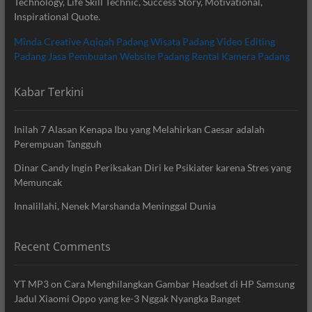
Technology, Life Skill Technic, Success Story, Motivational,
Inspirational Quote.
Minda Creative
Aqiqah Padang
Wisata Padang
Video Editing
Padang
Jasa Pembuatan Website Padang
Rental Kamera Padang
Kabar Terkini
Inilah 7 Alasan Kenapa Ibu yang Melahirkan Caesar adalah
Perempuan Tangguh
Dinar Candy Ingin Periksakan Diri ke Psikiater karena Stres yang
Memuncak
Innalillahi, Nenek Marshanda Meninggal Dunia
Recent Comments
YT MP3
on
Cara Menghilangkan Gambar Headset di HP Samsung
Jadul Xiaomi Oppo yang ke-3 Nggak Nyangka Banget