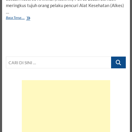
meringkus tujuh orang pelaku pencuri Alat Kesehatan (Alkes)
…
Tujuh
Baca Terus ...
Pelaku
Pencuri
Alkes
di
RSUD
Adjidarmo
Rangkasbitung
CARI
Ditangkap
Polisi
DI
SINI
…