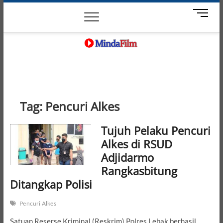
Skip
News
Movie
Entertain
Blog
M
to
e
content
n
u
B
MindaFilm
NOT JUST A MOVIE
u
t
t
o
Tag:
Pencuri Alkes
n
Tujuh Pelaku Pencuri
Alkes di RSUD
Adjidarmo
Rangkasbitung
Ditangkap Polisi
Pencuri Alkes
Satuan Reserse Kriminal (Reskrim) Polres Lebak berhasil