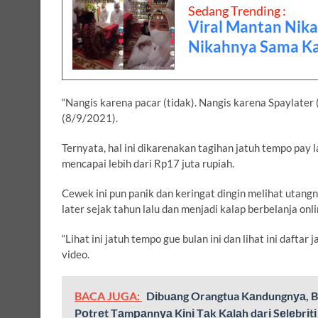
Sedang Trending :
Viral Mantan Nik
Nikahnya Sama K
“Nangis karena pacar (tidak). Nangis karena Spaylater (
(8/9/2021).
Ternyata, hal ini dikarenakan tagihan jatuh tempo pay l
mencapai lebih dari Rp17 juta rupiah.
Cewek ini pun panik dan keringat dingin melihat uta
later sejak tahun lalu dan menjadi kalap berbelanja onli
“Lihat ini jatuh tempo gue bulan ini dan lihat ini daft
video.
BACA JUGA:
Dіbuаng Orangtua Kаndungnуа, Bау
Pоtrеt Tаmраnnуа Kіnі Tаk Kаlаh dаrі Sеlеbrіtі