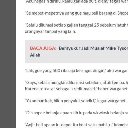
“Aku negasin diriku, kalau gak ada duit, diem,” tegas wa
“Se mepet-mepetnya uang gue mau beli barang di Shopee
“Selalu dilunasi setiap gajian tanggal 25 sebelum jatu
orangnya,” timpal yang lain.
BACA JUGA:
Bersyukur Jadi Mualaf Mike Tyson 
Allah
“Lah, gue yang 500 ribu aja keringet dingin,” aku wargan
“Guys, sebisa mungkin dilunsasi sebelum jatuh tempo. S
Karena tercatat sebagai kredit macet,” beber warganet
“Ya ampun kak, bikin penyakit sendiri,” tegur warganet.
“Di shopee belanja apaan sih lu pada wkwkwk belanja sa
“Anjir beli apaan lu, dapet itu beat satu mah itu,” kome