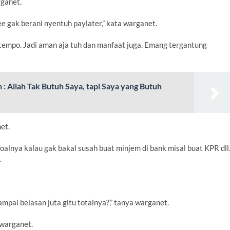
rganet.
 gak berani nyentuh paylater,” kata warganet.
h tempo. Jadi aman aja tuh dan manfaat juga. Emang tergantung
: Allah Tak Butuh Saya, tapi Saya yang Butuh
et.
oalnya kalau gak bakal susah buat minjem di bank misal buat KPR dll
.
mpai belasan juta gitu totalnya?,” tanya warganet.
n warganet.