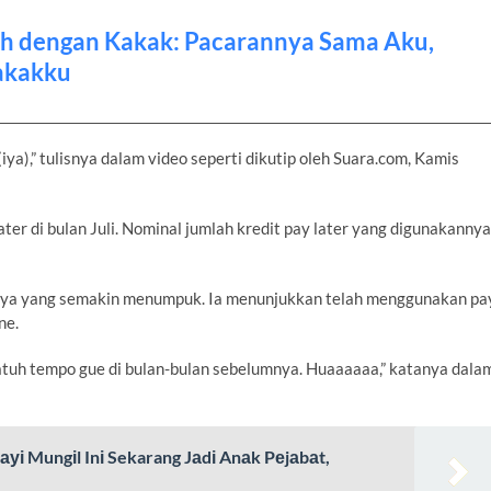
ah dengan Kakak: Pacarannya Sama Aku,
akakku
iya),” tulisnya dalam video seperti dikutip oleh Suara.com, Kamis
ater di bulan Juli. Nominal jumlah kredit pay later yang digunakannya
ngnya yang semakin menumpuk. Ia menunjukkan telah menggunakan pa
ne.
ar jatuh tempo gue di bulan-bulan sebelumnya. Huaaaaaa,” katanya dala
і Mungіl Inі Sekarang Jаdі Anаk Pеjаbаt,