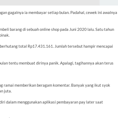
ngan gagalnya ia membayar setiap bulan. Padahal, cewek ini awalnya
li barang di sebuah online shop pada Juni 2020 lalu. Satu tahun
pinak.
h berhutang total Rp17.431.161. Jumlah tersebut hampir mencapai
ulan tentu membuat dirinya panik. Apalagi, tagihannya akan terus
ng ramai memberikan beragam komentar. Banyak yang ikut syok
n juta.
diri dalam menggunakan aplikasi pembayaran pay later saat