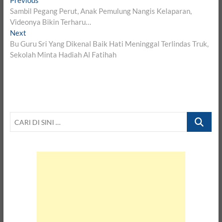
Post
Previous
post:
Sambil Pegang Perut, Anak Pemulung Nangis Kelaparan,
navigation
Videonya Bikin Terharu…
Next
Next
post:
Bu Guru Sri Yang Dikenal Baik Hati Meninggal Terlindas Truk,
Sekolah Minta Hadiah Al Fatihah
CARI
DI
SINI
…