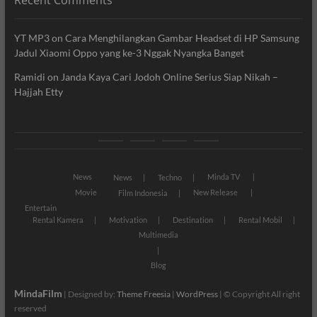
Recent Comments
YT MP3
on
Cara Menghilangkan Gambar Headset di HP Samsung
Jadul Xiaomi Oppo yang ke-3 Nggak Nyangka Banget
Ramidi
on
Janda Kaya Cari Jodoh Online Serius Siap Nikah –
Hajjah Etty
News
Movie
Entertain
Blog
News
Minda TV
News
Techno
Movie
New Release
Film Indonesia
Entertain
Rental Kamera
Motivation
Destination
Rental Mobil
Multimedia
Blog
MindaFilm
| Designed by:
Theme Freesia
|
WordPress
| © Copyright All right
reserved