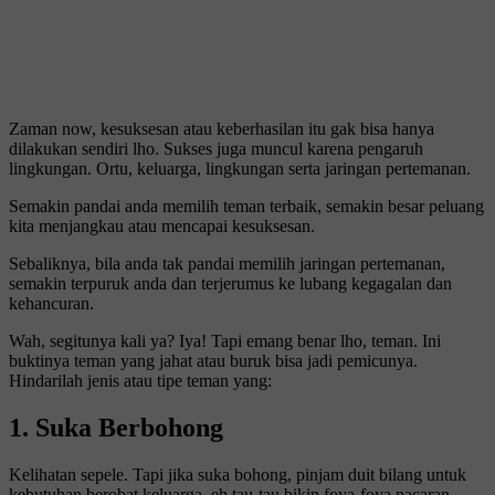
Zaman now, kesuksesan atau keberhasilan itu gak bisa hanya
dilakukan sendiri lho. Sukses juga muncul karena pengaruh
lingkungan. Ortu, keluarga, lingkungan serta jaringan pertemanan.
Semakin pandai anda memilih teman terbaik, semakin besar peluang
kita menjangkau atau mencapai kesuksesan.
Sebaliknya, bila anda tak pandai memilih jaringan pertemanan,
semakin terpuruk anda dan terjerumus ke lubang kegagalan dan
kehancuran.
Wah, segitunya kali ya? Iya! Tapi emang benar lho, teman. Ini
buktinya teman yang jahat atau buruk bisa jadi pemicunya.
Hindarilah jenis atau tipe teman yang:
1. Suka Berbohong
Kelihatan sepele. Tapi jika suka bohong, pinjam duit bilang untuk
kebutuhan berobat keluarga, eh tau-tau bikin foya-foya pacaran,