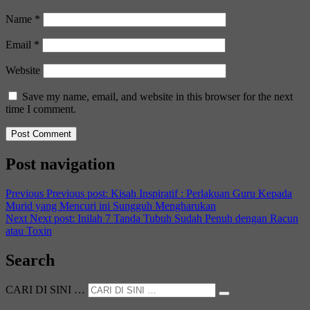
Name
*
Email
*
Website
Save my name, email, and website in this browser for the next
time I comment.
Post navigation
Previous
Previous post:
Kisah Inspiratif : Perlakuan Guru Kepada
Murid yang Mencuri ini Sungguh Mengharukan
Next
Next post:
Inilah 7 Tanda Tubuh Sudah Penuh dengan Racun
atau Toxin
Search
CARI DI SINI …