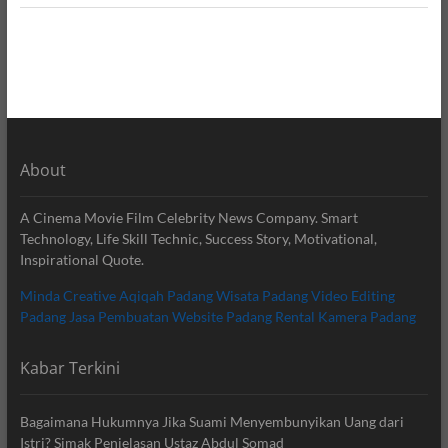
About
A Cinema Movie Film Celebrity News Company. Smart
Technology, Life Skill Technic, Success Story, Motivational,
Inspirational Quote.
Minda Creative
Aqiqah Padang
Wisata Padang
Video Editing
Padang
Jasa Pembuatan Website Padang
Rental Kamera Padang
Kabar Terkini
Bagaimana Hukumnya Jika Suami Menyembunyikan Uang dari
Istri? Simak Penjelasan Ustaz Abdul Somad