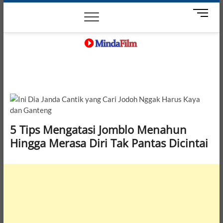
Skip
News
Movie
Entertain
Blog
M
to
e
content
n
u
B
MindaFilm
NOT JUST A MOVIE
u
t
t
o
n
5 Tips Mengatasi Jomblo Menahun
Hingga Merasa Diri Tak Pantas Dicintai