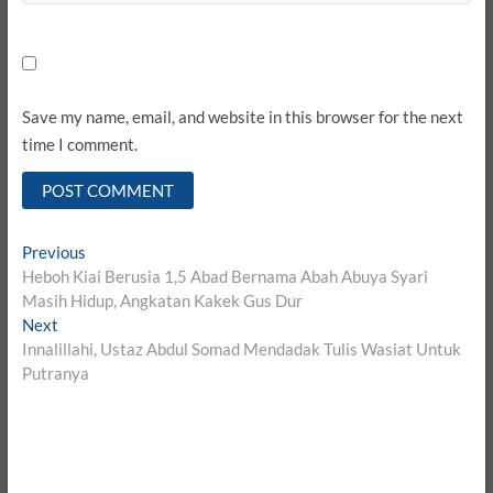
Save my name, email, and website in this browser for the next
time I comment.
Post
Previous
Previous
post:
Heboh Kiai Berusia 1,5 Abad Bernama Abah Abuya Syari
navigation
Masih Hidup, Angkatan Kakek Gus Dur
Next
Next
post:
Innalillahi, Ustaz Abdul Somad Mendadak Tulis Wasiat Untuk
Putranya