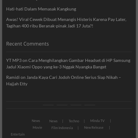
Hati-hati Dalam Memasak Kangkung
Awas! Viral Cewek Dibuat Menangis Histeris Karena Pay Later,
Tagihan 400 ribu Beranak-pinak Jadi 17 Juta?!
Recent Comments
YT MP3
on
Cara Menghilangkan Gambar Headset di HP Samsung
Jadul Xiaomi Oppo yang ke-3 Nggak Nyangka Banget
Ramidi
on
Janda Kaya Cari Jodoh Online Serius Siap Nikah –
Hajjah Etty
News
Movie
Entertain
Blog
News
Minda TV
News
Techno
Movie
New Release
Film Indonesia
Entertain