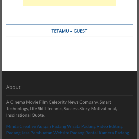
TETAMU – GUEST
About
A Cinema Movie Film Celebrity News Company. Smart
Technology, Life Skill Technic, Success Story, Motivational,
Inspirational Quote.
Minda Creative
Aqiqah Padang
Wisata Padang
Video Editing
Padang
Jasa Pembuatan Website Padang
Rental Kamera Padang