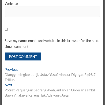
Website
Save my name, email, and website in this browser for the next
time I comment.
Post
Previous
Previous
post:
Dianggap Ingkar Janji, Ustaz Yusuf Mansur Digugat Rp98,7
navigation
Triliun
Next
Next
post:
Potret Perjuangan Seorang Ayah, antarkan Orderan sambil
Bawa Anaknya Karena Tak Ada yang Jaga