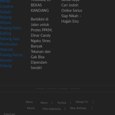
Minda
BEKAS
Cari Jodoh
Creative
KANDANG
Online Serius
Aqiqah
Siap Nikah –
Padang
Berbikini di
Hajjah Etty
Wisata
Jalan untuk
Padang
Video
Protes PPKM,
Editing
Dinar Candy
Padang
Jasa
Ngaku Stres:
Pembuatan
Banyak
Website
Tekanan dan
Padang
Rental
Gak Bisa
Kamera
Dipendam
Padang
Sendiri
News
Movie
Entertain
Blog
News
Minda TV
News
Techno
Movie
New Release
Film Indonesia
Entertain