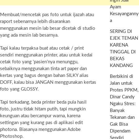
Ingin Jual
Ayam
Kesayanganny
Membuat/mencetak pas foto untuk ijazah atau
a
raport sebenarnya lebih disarankan
menggunakan mesin lab besar dicetak di studio
SERING DI
yang ada mesin lab besarnya.
EJEK TEMAN
KARENA
Tapi kalau terpaksa buat atau cetak / print
TINGGAL DI
sendiri menggunakan printer, atau untuk kedai
BEKAS
cetak foto yang ‘pasien’nya menunggu,
KANDANG
sebaiknya menggunakan tinta art paper dan
kertas yang bagus dengan bahan SILKY alias
Berbikini di
DOFF, kalau bisa JANGAN menggunakan kertas
Jalan untuk
foto yang GLOSSY.
Protes PPKM,
Dinar Candy
Tapi terkadang, beda printer beda pula hasil
Ngaku Stres:
foto, justru tidak hitam putih, tapi mungkin
Banyak
keunguan atau bercampur warna, karena
Tekanan dan
settingan yang kurang pas di aplikasi edit
Gak Bisa
photona. Biasanya menggunakan Adobe
Dipendam
Photoshop.
Sendiri