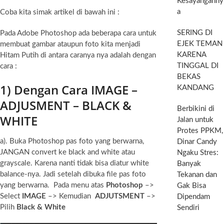
Kesayanganny
a
Coba kita simak artikel di bawah ini :
SERING DI
Pada Adobe Photoshop ada beberapa cara untuk
EJEK TEMAN
membuat gambar ataupun foto kita menjadi
KARENA
Hitam Putih di antara caranya nya adalah dengan
TINGGAL DI
cara :
BEKAS
1) Dengan Cara IMAGE –
KANDANG
ADJUSMENT – BLACK &
Berbikini di
WHITE
Jalan untuk
Protes PPKM,
a). Buka Photoshop pas foto yang berwarna,
Dinar Candy
JANGAN convert ke black and white atau
Ngaku Stres:
grayscale. Karena nanti tidak bisa diatur white
Banyak
balance-nya. Jadi setelah dibuka file pas foto
Tekanan dan
yang berwarna. Pada menu atas
Photoshop
–>
Gak Bisa
Select
IMAGE
–> Kemudian
ADJUTSMENT
–>
Dipendam
Pilih
Black & White
Sendiri