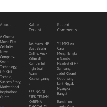
About
Kabar
Recent
Terkini
Comments
A Cinema
Movie Film
Tak Punya HP
YT MP3
on
Celebrity
Buat Belajar
Cara
News
Online, Anak
Menghilangka
Company.
Yatim di
n Gambar
Smart
Rumpin Ini
Headset di HP
Technology,
Ingin Jual
Samsung
Life Skill
Ayam
Jadul Xiaomi
Technic,
Kesayanganny
Oppo yang
Success Story,
a
ke-3 Nggak
Motivational,
Nyangka
SERING DI
Inspirational
Banget
EJEK TEMAN
Quote.
KARENA
Ramidi
on
TINGGAL DI
Janda Kaya