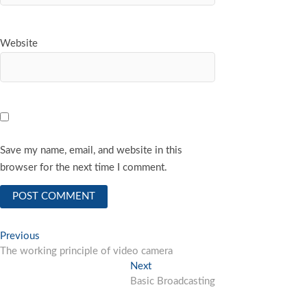
Website
Save my name, email, and website in this
browser for the next time I comment.
Post
Previous
Previous
post:
The working principle of video camera
navigation
Next
Next
post:
Basic Broadcasting