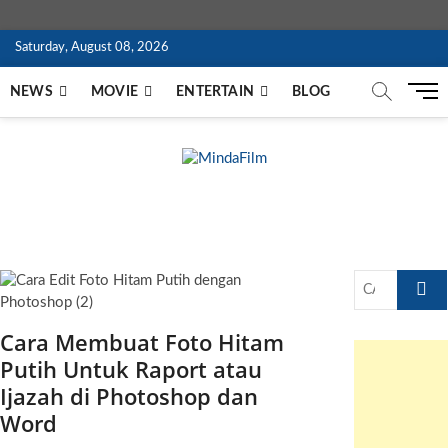
Skip
Saturday, August 08, 2026
News
Movie
Entertain
Blog
to
content
M
NEWS
MOVIE
ENTERTAIN
BLOG
e
n
u
B
MindaFilm
NOT JUST A MOVIE
u
t
t
o
CARI
n
DI
SINI
Cara Membuat Foto Hitam
…
Putih Untuk Raport atau
Ijazah di Photoshop dan
Word