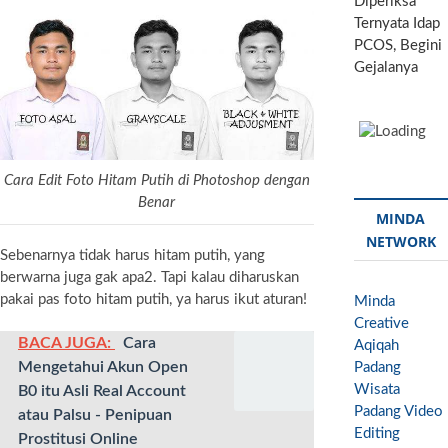
Diperiksa
Ternyata Idap
PCOS, Begini
Gejalanya
Cara Edit Foto Hitam Putih di Photoshop dengan
Benar
MINDA
NETWORK
Sebenarnya tidak harus hitam putih, yang
berwarna juga gak apa2. Tapi kalau diharuskan
pakai pas foto hitam putih, ya harus ikut aturan!
Minda
Creative
BACA JUGA:
Cara
Aqiqah
Mengetahui Akun Open
Padang
Wisata
B0 itu Asli Real Account
Padang
Video
atau Palsu - Penipuan
Editing
Prostitusi Online