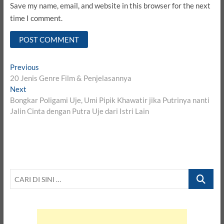
Save my name, email, and website in this browser for the next
time I comment.
Post
Previous
Previous
post:
20 Jenis Genre Film & Penjelasannya
navigation
Next
Next
post:
Bongkar Poligami Uje, Umi Pipik Khawatir jika Putrinya nanti
Jalin Cinta dengan Putra Uje dari Istri Lain
CARI
DI
SINI
…