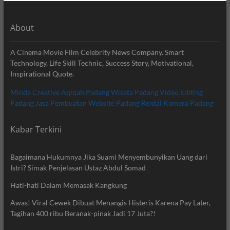
About
A Cinema Movie Film Celebrity News Company. Smart
Technology, Life Skill Technic, Success Story, Motivational,
Inspirational Quote.
Minda Creative
Aqiqah Padang
Wisata Padang
Video Editing
Padang
Jasa Pembuatan Website Padang
Rental Kamera Padang
Kabar Terkini
Bagaimana Hukumnya Jika Suami Menyembunyikan Uang dari
Istri? Simak Penjelasan Ustaz Abdul Somad
Hati-hati Dalam Memasak Kangkung
Awas! Viral Cewek Dibuat Menangis Histeris Karena Pay Later,
Tagihan 400 ribu Beranak-pinak Jadi 17 Juta?!