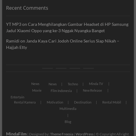
Recent Comments
YT MP3
on
Cara Menghilangkan Gambar Headset di HP Samsung
Jadul Xiaomi Oppo yang ke-3 Nggak Nyangka Banget
Ramidi
on
Janda Kaya Cari Jodoh Online Serius Siap Nikah –
Hajjah Etty
News
Movie
Entertain
Blog
News
Minda TV
News
Techno
Movie
New Release
Film Indonesia
Entertain
Rental Kamera
Motivation
Destination
Rental Mobil
Multimedia
Blog
MindaFilm
| Designed by:
Theme Freesia
|
WordPress
| © Copyright All right