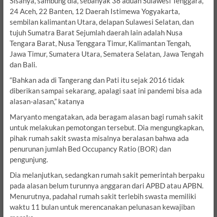
Sisanya, sambung dia, sebanyak 38 aduan Sulawesi Tenggara,
24 Aceh, 22 Banten, 12 Daerah Istimewa Yogyakarta,
sembilan kalimantan Utara, delapan Sulawesi Selatan, dan
tujuh Sumatra Barat Sejumlah daerah lain adalah Nusa
Tengara Barat, Nusa Tenggara Timur, Kalimantan Tengah,
Jawa Timur, Sumatera Utara, Sematera Selatan, Jawa Tengah
dan Bali.
“Bahkan ada di Tangerang dan Pati itu sejak 2016 tidak
diberikan sampai sekarang, apalagi saat ini pandemi bisa ada
alasan-alasan,” katanya
Maryanto mengatakan, ada beragam alasan bagi rumah sakit
untuk melakukan pemotongan tersebut. Dia mengungkapkan,
pihak rumah sakit swasta misalnya beralasan bahwa ada
penurunan jumlah Bed Occupancy Ratio (BOR) dan
pengunjung.
Dia melanjutkan, sedangkan rumah sakit pemerintah berpaku
pada alasan belum turunnya anggaran dari APBD atau APBN.
Menurutnya, padahal rumah sakit terlebih swasta memiliki
waktu 11 bulan untuk merencanakan pelunasan kewajiban