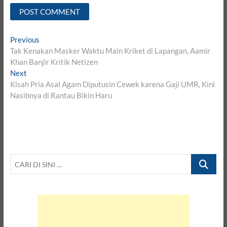
Post
Previous
Previous
post:
Tak Kenakan Masker Waktu Main Kriket di Lapangan, Aamir
navigation
Khan Banjir Kritik Netizen
Next
Next
post:
Kisah Pria Asal Agam Diputusin Cewek karena Gaji UMR, Kini
Nasibnya di Rantau Bikin Haru
CARI
DI
SINI
…