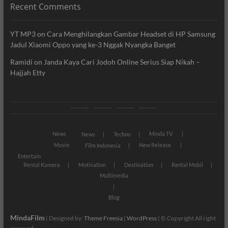
Recent Comments
YT MP3
on
Cara Menghilangkan Gambar Headset di HP Samsung
Jadul Xiaomi Oppo yang ke-3 Nggak Nyangka Banget
Ramidi
on
Janda Kaya Cari Jodoh Online Serius Siap Nikah –
Hajjah Etty
News
Movie
Entertain
Blog
News
Minda TV
News
Techno
Movie
New Release
Film Indonesia
Entertain
Rental Kamera
Motivation
Destination
Rental Mobil
Multimedia
Blog
MindaFilm
| Designed by:
Theme Freesia
|
WordPress
| © Copyright All right