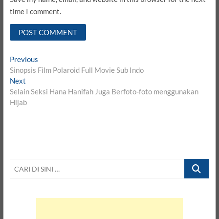
time I comment.
Post
Previous
Previous
post:
Sinopsis Film Polaroid Full Movie Sub Indo
navigation
Next
Next
post:
Selain Seksi Hana Hanifah Juga Berfoto-foto menggunakan
Hijab
CARI
DI
SINI
…