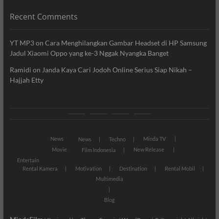
Recent Comments
YT MP3
on
Cara Menghilangkan Gambar Headset di HP Samsung
Jadul Xiaomi Oppo yang ke-3 Nggak Nyangka Banget
Ramidi
on
Janda Kaya Cari Jodoh Online Serius Siap Nikah –
Hajjah Etty
News
Movie
Entertain
Blog
News
Minda TV
News
Techno
Movie
New Release
Film Indonesia
Entertain
Rental Kamera
Motivation
Destination
Rental Mobil
Multimedia
Blog