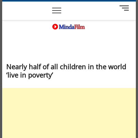
Skip
News
Movie
Entertain
Blog
M
to
e
content
n
u
B
MindaFilm
NOT JUST A MOVIE
u
t
t
o
Nearly half of all children in the world
n
‘live in poverty’