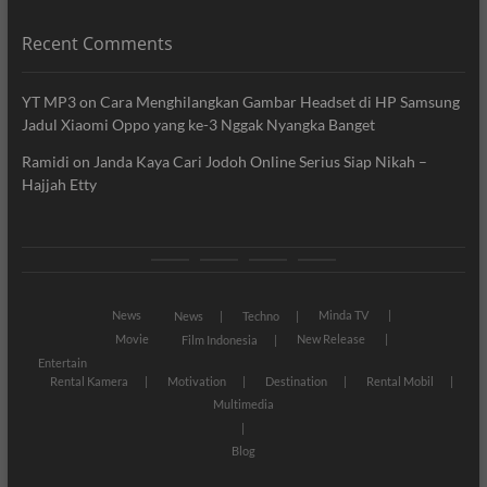
Recent Comments
YT MP3
on
Cara Menghilangkan Gambar Headset di HP Samsung
Jadul Xiaomi Oppo yang ke-3 Nggak Nyangka Banget
Ramidi
on
Janda Kaya Cari Jodoh Online Serius Siap Nikah –
Hajjah Etty
News
Movie
Entertain
Blog
News
Minda TV
News
Techno
Movie
New Release
Film Indonesia
Entertain
Rental Kamera
Motivation
Destination
Rental Mobil
Multimedia
Blog