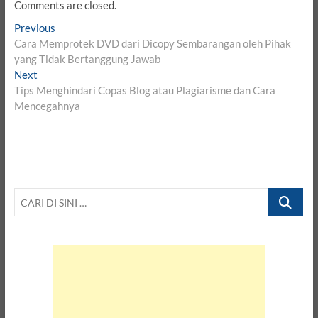
Comments are closed.
Post
Previous
Previous
post:
Cara Memprotek DVD dari Dicopy Sembarangan oleh Pihak
navigation
yang Tidak Bertanggung Jawab
Next
Next
post:
Tips Menghindari Copas Blog atau Plagiarisme dan Cara
Mencegahnya
CARI
DI
SINI
…