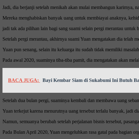
Jadi, dia berjanji setelah menikah akan mulai membangun karirnya, n
Mereka menghabiskan banyak uang untuk membiayai anaknya, kehidu
jadi tak ada pilihan lain bagi sang suami selain pergi merantau untuk b
Setelah pergi merantau, akhirnya suami Yuan mengatakan dia telah m
Yuan pun senang, selain itu keluarga itu sudah tidak memiliki masala
Pada awal 2020, suaminya tiba-tiba pamit, dia mengatakan akan mela
BACA JUGA:
Bayi Kembar Siam di Sukabumi Ini Butuh B
Setelah dua bulan pergi, suaminya kembali dan membawa uang sebanya
Yuan terkejut karena menurutnya uang tersebut terlalu banyak, jadi d
Namun, semuanya berubah setelah perjalanan bisnis tersebut, pasanga
Pada Bulan April 2020, Yuan mengeluhkan rasa gatal pada bagian org