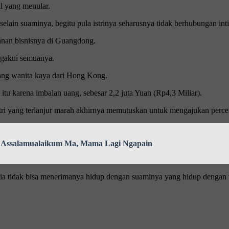
l yang menular.
selain suaminya, begitu pula istrinya seharusnya tidak berhubungan int
anan bisnisnya di Guangdong.
ngakui semuanya.
rang wanita kaya dari Hong Kong.
tu karena imbalan uang, sebesar 2,2 juta Yuan (Rp4,3 Miliar).
stri yang terlanjur marah akhirnya memutuskan untuk mengajukan perce
, Assalamualaikum Ma, Mama Lagi Ngapain
a tidak bisa menerimanya hidup dengan suaminya yang hidup dengan ta