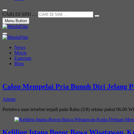
CARI DI SINI …
Menu Button
Not Just a Movie
MindaFilm
News
Movie
Entertain
Blog
Calon Mempelai Pria Bunuh Diri Jelang P
Admin
Peristiwa naas tersebut terjadi pada Rabu (5/8) sekitar pukul 06.00 
Keliling Istana Bogor Bawa Wisatawan,