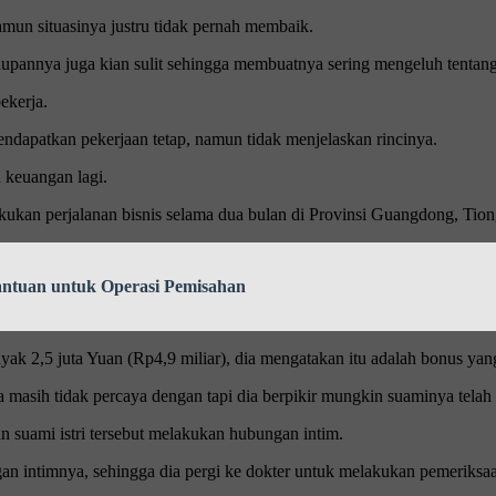
amun situasinya justru tidak pernah membaik.
pannya juga kian sulit sehingga membuatnya sering mengeluh tentang
ekerja.
endapatkan pekerjaan tetap, namun tidak menjelaskan rincinya.
h keuangan lagi.
kukan perjalanan bisnis selama dua bulan di Provinsi Guangdong, Tio
antuan untuk Operasi Pemisahan
k 2,5 juta Yuan (Rp4,9 miliar), dia mengatakan itu adalah bonus yan
ia masih tidak percaya dengan tapi dia berpikir mungkin suaminya telah
n suami istri tersebut melakukan hubungan intim.
an intimnya, sehingga dia pergi ke dokter untuk melakukan pemeriksa