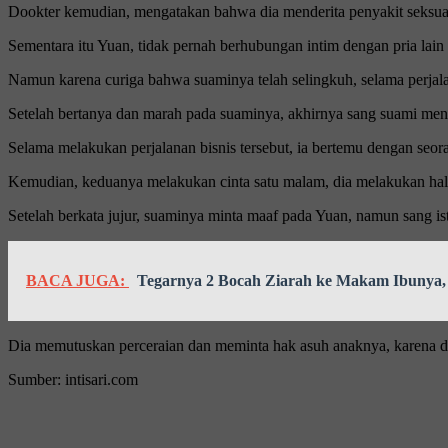
Dookter kemudian, mengatakan bahwa dia menderita penyakit seksua
Sementara itu Yuan, tidak pernah berhubungan intim dengan pria lain 
Namun karena curiga bahwa suaminya telah selingkuh, selama perjal
Setelah bertanya dan marah pada suaminya, akhirnya sang suami me
Selama melakukan perjalanan bisnis tersebut, ia bertemu dengan seo
Kemudian, keduanya melakukan cinta satu malam, dia melakukan hal i
Setelah berkata jujur, suaminya minta maaf pada Yuan, namun sang i
BACA JUGA:
Tegarnya 2 Bocah Ziarah ke Makam Ibunya
Dia memutuskan perceraian dan meminta hak asuh anaknya, karena di
Sumber: intisari.com