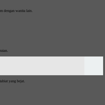
im dengan wanita lain.
raian.
biat yang bejat.