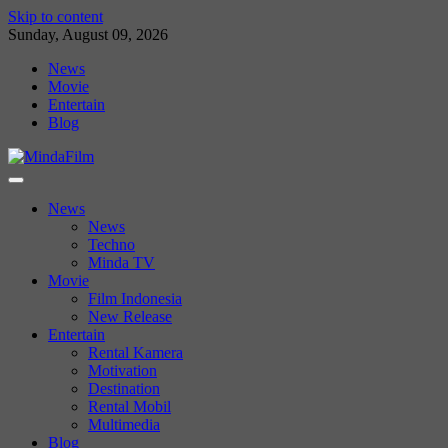
Skip to content
Sunday, August 09, 2026
News
Movie
Entertain
Blog
News
News
Techno
Minda TV
Movie
Film Indonesia
New Release
Entertain
Rental Kamera
Motivation
Destination
Rental Mobil
Multimedia
Blog