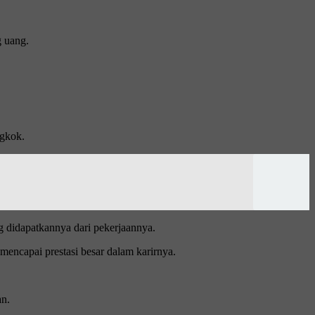
 uang.
ngkok.
g didapatkannya dari pekerjaannya.
 mencapai prestasi besar dalam karirnya.
an.