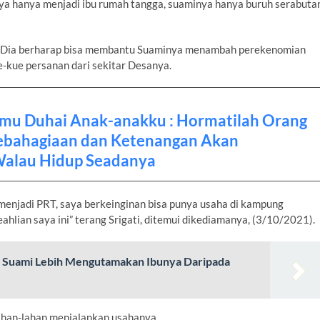
ya hanya menjadi ibu rumah tangga, suaminya hanya buruh serabuta
i, Dia berharap bisa membantu Suaminya menambah perekenomian
ue persanan dari sekitar Desanya.
kmu Duhai Anak-anakku : Hormatilah Orang
ebahagiaan dan Ketenangan Akan
alau Hidup Seadanya
 menjadi PRT, saya berkeinginan bisa punya usaha di kampung
lian saya ini” terang Srigati, ditemui dikediamanya, (3/10/2021).
a Suami Lebih Mengutamakan Ibunya Daripada
ahan-lahan menjalankan usahanya.