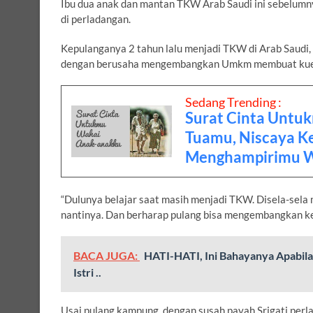
Ibu dua anak dan mantan TKW Arab Saudi ini sebelumn
di perladangan.
Kepulanganya 2 tahun lalu menjadi TKW di Arab Saud
dengan berusaha mengembangkan Umkm membuat kue-k
Sedang Trending :
Surat Cinta Untu
Tuamu, Niscaya K
Menghampirimu W
“Dulunya belajar saat masih menjadi TKW. Disela-sela
nantinya. Dan berharap pulang bisa mengembangkan keah
BACA JUGA:
HATI-HATI, Ini Bahayanya Apabil
Istri ..
Usai pulang kampung, dengan susah payah Srigati perl