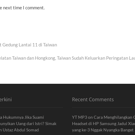
he next time I comment.
 Gedung Lantai 11 di Taiwan
atan Taiwan dan Hongkong, Taiwan Sudah Keluarkan Peringatan La
erkini
Recent Comments
a Hukumnya Jika Suami
YT MP3
on
Cara Menghilangkan
yikan Uang dari Istri? Simak
Headset di HP Samsung Jadul Xi
an Ustaz Abdul Somad
yang ke-3 Nggak Nyangka Banget