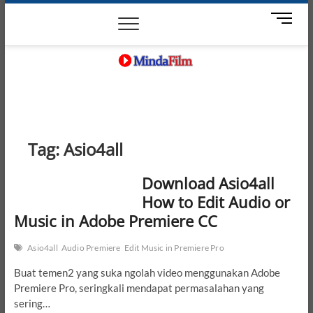
Skip
News
Movie
Entertain
Blog
M
to
e
content
n
u
B
MindaFilm
NOT JUST A MOVIE
u
t
t
o
Tag:
Asio4all
n
Download Asio4all
How to Edit Audio or
Music in Adobe Premiere CC
Asio4all
Audio Premiere
Edit Music in Premiere Pro
Buat temen2 yang suka ngolah video menggunakan Adobe
Premiere Pro, seringkali mendapat permasalahan yang
sering…