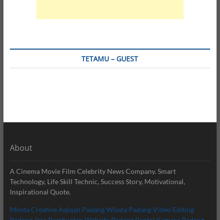
TETAMU – GUEST
About
A Cinema Movie Film Celebrity News Company. Smart
Technology, Life Skill Technic, Success Story, Motivational,
Inspirational Quote.
Minda Creative
Aqiqah Padang
Wisata Padang
Video Editing
Padang
Jasa Pembuatan Website Padang
Rental Kamera Padang