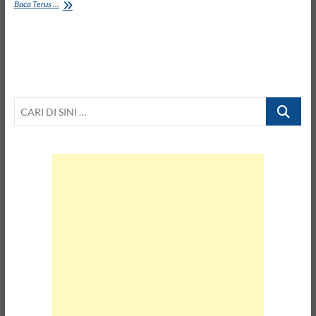
Download
Baca Terus ...
Asio4all
How
to
Edit
Audio
or
Music
CARI
in
Adobe
DI
Premiere
SINI
CC
…