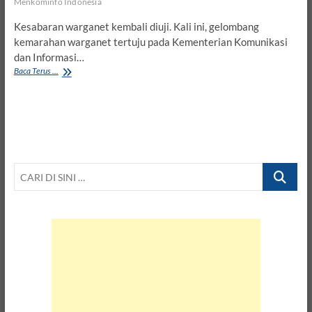
Menkominfo Indonesia
Kesabaran warganet kembali diuji. Kali ini, gelombang
kemarahan warganet tertuju pada Kementerian Komunikasi
dan Informasi…
Menkominfo
Baca Terus ...
Memblokir
Situs
Download
Subtitle
Indonesia
Subscene
CARI
DI
SINI
…