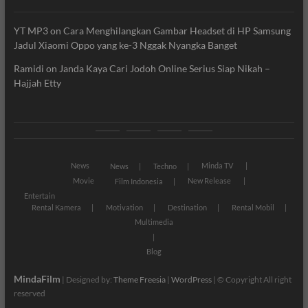
YT MP3
on
Cara Menghilangkan Gambar Headset di HP Samsung
Jadul Xiaomi Oppo yang ke-3 Nggak Nyangka Banget
Ramidi
on
Janda Kaya Cari Jodoh Online Serius Siap Nikah –
Hajjah Etty
News
Movie
Entertain
Blog
News
Minda TV
News
Techno
Movie
New Release
Film Indonesia
Entertain
Rental Kamera
Motivation
Destination
Rental Mobil
Multimedia
Blog
MindaFilm
| Designed by:
Theme Freesia
|
WordPress
| © Copyright All right
reserved