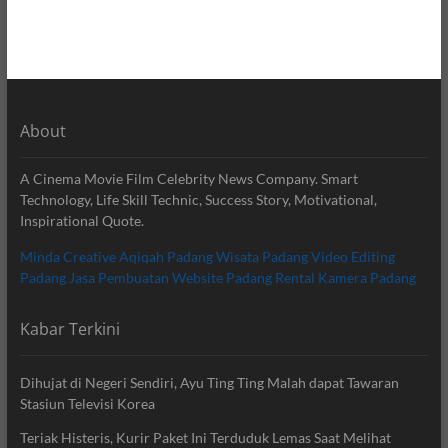
About
A Cinema Movie Film Celebrity News Company. Smart
Technology, Life Skill Technic, Success Story, Motivational,
Inspirational Quote.
Minda Creative
Aqiqah Padang
Wisata Padang
Video Editing
Padang
Jasa Pembuatan Website Padang
Rental Kamera Padang
Kabar Terkini
Dihujat di Negeri Sendiri, Ayu Ting Ting Malah dapat Tawaran
Stasiun Televisi Korea
Teriak Histeris, Kurir Paket Ini Terduduk Lemas Saat Melihat