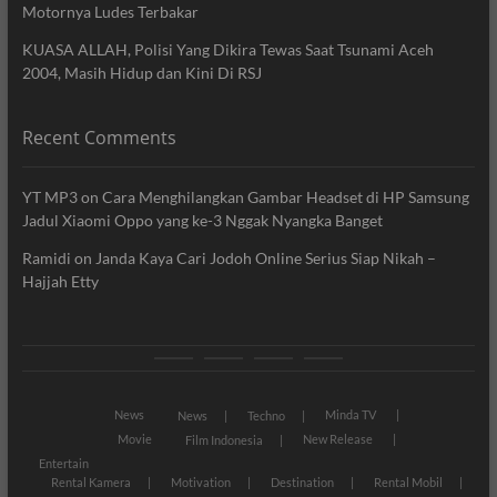
Motornya Ludes Terbakar
KUASA ALLAH, Polisi Yang Dikira Tewas Saat Tsunami Aceh
2004, Masih Hidup dan Kini Di RSJ
Recent Comments
YT MP3
on
Cara Menghilangkan Gambar Headset di HP Samsung
Jadul Xiaomi Oppo yang ke-3 Nggak Nyangka Banget
Ramidi
on
Janda Kaya Cari Jodoh Online Serius Siap Nikah –
Hajjah Etty
News
Movie
Entertain
Blog
News
Minda TV
News
Techno
Movie
New Release
Film Indonesia
Entertain
Rental Kamera
Motivation
Destination
Rental Mobil