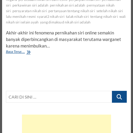
siri
perkawinan siri adalah
pernikahan siri adalah
pernyataan nikah
siri
persyaratan nikah siri
pertanyaan tentang nikah siri
setelah nikah siri
lalu menikah resmi
syarat2 nikah siri
talak nikah siri
tentang nikah siri
wali
nikah siri selain ayah
yang dimaksud nikah siri adalah
Akhir-akhir ini fenomena pernikahan siri online semakin
banyak diperbincangkan di masyarakat terutama warganet
karena menimbulkan…
Syarat
Baca Terus ...
dan
Hukum
Nikah
Siri
–
7
Alasan
CARI
Kenapa
Seseorang
DI
Nikah
SINI
Siri
…