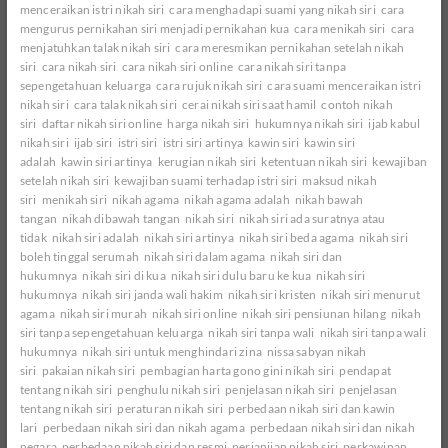
menceraikan istri nikah siri
cara menghadapi suami yang nikah siri
cara
mengurus pernikahan siri menjadi pernikahan kua
cara menikah siri
cara
menjatuhkan talak nikah siri
cara meresmikan pernikahan setelah nikah
siri
cara nikah siri
cara nikah siri online
cara nikah siri tanpa
sepengetahuan keluarga
cara rujuk nikah siri
cara suami menceraikan istri
nikah siri
cara talak nikah siri
cerai nikah siri saat hamil
contoh nikah
siri
daftar nikah siri online
harga nikah siri
hukumnya nikah siri
ijab kabul
nikah siri
ijab siri
istri siri
istri siri artinya
kawin siri
kawin siri
adalah
kawin siri artinya
kerugian nikah siri
ketentuan nikah siri
kewajiban
setelah nikah siri
kewajiban suami terhadap istri siri
maksud nikah
siri
menikah siri
nikah agama
nikah agama adalah
nikah bawah
tangan
nikah dibawah tangan
nikah siri
nikah siri ada suratnya atau
tidak
nikah siri adalah
nikah siri artinya
nikah siri beda agama
nikah siri
boleh tinggal serumah
nikah siri dalam agama
nikah siri dan
hukumnya
nikah siri di kua
nikah siri dulu baru ke kua
nikah siri
hukumnya
nikah siri janda wali hakim
nikah siri kristen
nikah siri menurut
agama
nikah siri murah
nikah siri online
nikah siri pensiunan hilang
nikah
siri tanpa sepengetahuan keluarga
nikah siri tanpa wali
nikah siri tanpa wali
hukumnya
nikah siri untuk menghindari zina
nissa sabyan nikah
siri
pakaian nikah siri
pembagian harta gono gini nikah siri
pendapat
tentang nikah siri
penghulu nikah siri
penjelasan nikah siri
penjelasan
tentang nikah siri
peraturan nikah siri
perbedaan nikah siri dan kawin
lari
perbedaan nikah siri dan nikah agama
perbedaan nikah siri dan nikah
negara
perbedaan nikah siri dan resmi
perjanjian nikah siri
perkawinan