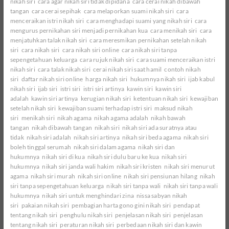
nikah siri
cara agar nikah siri tidak dipidana
cara cerai nikah dibawah
tangan
cara cerai sepihak
cara melaporkan suami nikah siri
cara
menceraikan istri nikah siri
cara menghadapi suami yang nikah siri
cara
mengurus pernikahan siri menjadi pernikahan kua
cara menikah siri
cara
menjatuhkan talak nikah siri
cara meresmikan pernikahan setelah nikah
siri
cara nikah siri
cara nikah siri online
cara nikah siri tanpa
sepengetahuan keluarga
cara rujuk nikah siri
cara suami menceraikan istri
nikah siri
cara talak nikah siri
cerai nikah siri saat hamil
contoh nikah
siri
daftar nikah siri online
harga nikah siri
hukumnya nikah siri
ijab kabul
nikah siri
ijab siri
istri siri
istri siri artinya
kawin siri
kawin siri
adalah
kawin siri artinya
kerugian nikah siri
ketentuan nikah siri
kewajiban
setelah nikah siri
kewajiban suami terhadap istri siri
maksud nikah
siri
menikah siri
nikah agama
nikah agama adalah
nikah bawah
tangan
nikah dibawah tangan
nikah siri
nikah siri ada suratnya atau
tidak
nikah siri adalah
nikah siri artinya
nikah siri beda agama
nikah siri
boleh tinggal serumah
nikah siri dalam agama
nikah siri dan
hukumnya
nikah siri di kua
nikah siri dulu baru ke kua
nikah siri
hukumnya
nikah siri janda wali hakim
nikah siri kristen
nikah siri menurut
agama
nikah siri murah
nikah siri online
nikah siri pensiunan hilang
nikah
siri tanpa sepengetahuan keluarga
nikah siri tanpa wali
nikah siri tanpa wali
hukumnya
nikah siri untuk menghindari zina
nissa sabyan nikah
siri
pakaian nikah siri
pembagian harta gono gini nikah siri
pendapat
tentang nikah siri
penghulu nikah siri
penjelasan nikah siri
penjelasan
tentang nikah siri
peraturan nikah siri
perbedaan nikah siri dan kawin