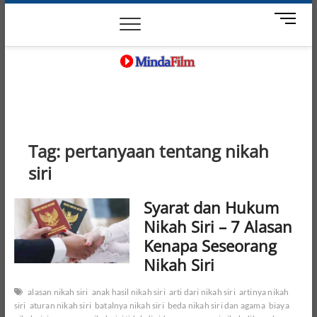
Skip
News
Movie
Entertain
Blog
M
to
e
content
n
u
B
MindaFilm
NOT JUST A MOVIE
u
t
t
o
Tag:
pertanyaan tentang nikah
n
siri
Syarat dan Hukum
Nikah Siri – 7 Alasan
Kenapa Seseorang
Nikah Siri
alasan nikah siri
anak hasil nikah siri
arti dari nikah siri
artinya nikah
siri
aturan nikah siri
batalnya nikah siri
beda nikah siri dan agama
biaya