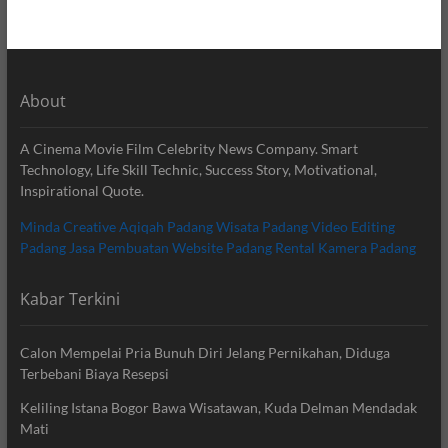
About
A Cinema Movie Film Celebrity News Company. Smart
Technology, Life Skill Technic, Success Story, Motivational,
Inspirational Quote.
Minda Creative
Aqiqah Padang
Wisata Padang
Video Editing
Padang
Jasa Pembuatan Website Padang
Rental Kamera Padang
Kabar Terkini
Calon Mempelai Pria Bunuh Diri Jelang Pernikahan, Diduga
Terbebani Biaya Resepsi
Keliling Istana Bogor Bawa Wisatawan, Kuda Delman Mendadak
Mati