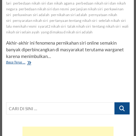
lari
perbedaan nikah siri dan nikah agama
perbedaan nikah siri dan nikah
negara
perbedaan nikah siri dan resmi
perjanjian nikah siri
perkawinan
siri
perkawinan siri adalah
pernikahan siri adalah
pernyataan nikah
siri
persyaratan nikah siri
pertanyaan tentang nikah siri
setelah nikah siri
lalu menikah resmi
syarat2 nikah siri
talak nikah siri
tentang nikah siri
wali
nikah siri selain ayah
yang dimaksud nikah siri adalah
Akhir-akhir ini fenomena pernikahan siri online semakin
banyak diperbincangkan di masyarakat terutama warganet
karena menimbulkan…
Syarat
Baca Terus ...
dan
Hukum
Nikah
Siri
–
7
Alasan
CARI
Kenapa
Seseorang
DI
Nikah
SINI
Siri
…