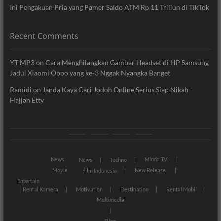
Ini Pengakuan Pria yang Pamer Saldo ATM Rp 11 Triliun di TikTok
Recent Comments
YT MP3
on
Cara Menghilangkan Gambar Headset di HP Samsung
Jadul Xiaomi Oppo yang ke-3 Nggak Nyangka Banget
Ramidi
on
Janda Kaya Cari Jodoh Online Serius Siap Nikah –
Hajjah Etty
News
Movie
Entertain
Blog
News
Minda TV
News
Techno
Movie
New Release
Film Indonesia
Entertain
Rental Kamera
Motivation
Destination
Rental Mobil
Multimedia
Blog