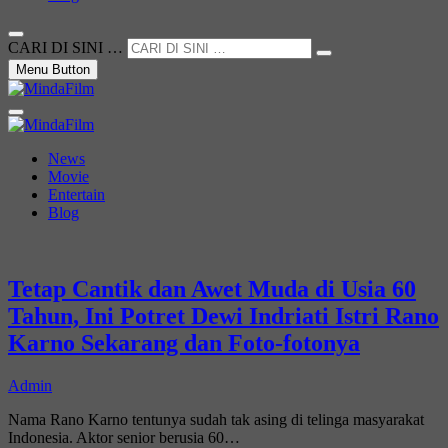
CARI DI SINI …
Menu Button
Not Just a Movie
MindaFilm
News
Movie
Entertain
Blog
Tetap Cantik dan Awet Muda di Usia 60
Tahun, Ini Potret Dewi Indriati Istri Rano
Karno Sekarang dan Foto-fotonya
Admin
Nama Rano Karno tentunya sudah tak asing di telinga masyarakat
Indonesia. Aktor senior berusia 60…