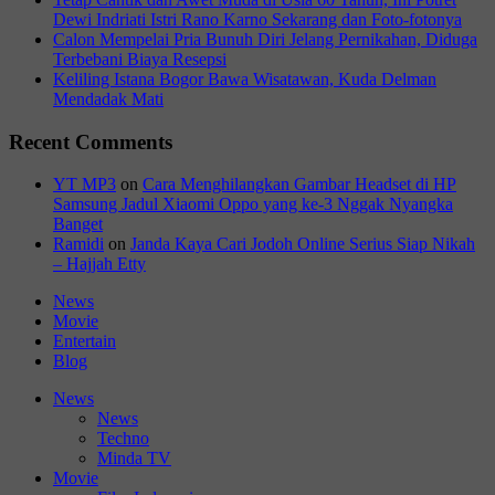
Dewi Indriati Istri Rano Karno Sekarang dan Foto-fotonya
Calon Mempelai Pria Bunuh Diri Jelang Pernikahan, Diduga
Terbebani Biaya Resepsi
Keliling Istana Bogor Bawa Wisatawan, Kuda Delman
Mendadak Mati
Recent Comments
YT MP3
on
Cara Menghilangkan Gambar Headset di HP
Samsung Jadul Xiaomi Oppo yang ke-3 Nggak Nyangka
Banget
Ramidi
on
Janda Kaya Cari Jodoh Online Serius Siap Nikah
– Hajjah Etty
News
Movie
Entertain
Blog
News
News
Techno
Minda TV
Movie