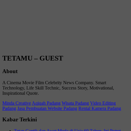
TETAMU – GUEST
About
A Cinema Movie Film Celebrity News Company. Smart
Technology, Life Skill Technic, Success Story, Motivational,
Inspirational Quote.
Minda Creative
Aqiqah Padang
Wisata Padang
Video Editing
Padang
Jasa Pembuatan Website Padang
Rental Kamera Padang
Kabar Terkini
Tetap Cantik dan Awet Muda di Usia 60 Tahun, Ini Potret