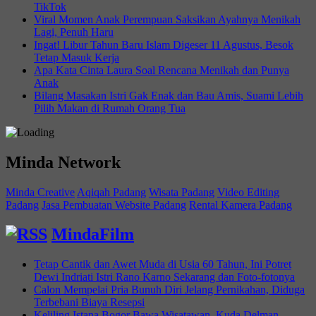
TikTok
Viral Momen Anak Perempuan Saksikan Ayahnya Menikah
Lagi, Penuh Haru
Ingat! Libur Tahun Baru Islam Digeser 11 Agustus, Besok
Tetap Masuk Kerja
Apa Kata Cinta Laura Soal Rencana Menikah dan Punya
Anak
Bilang Masakan Istri Gak Enak dan Bau Amis, Suami Lebih
Pilih Makan di Rumah Orang Tua
Minda Network
Minda Creative
Aqiqah Padang
Wisata Padang
Video Editing
Padang
Jasa Pembuatan Website Padang
Rental Kamera Padang
MindaFilm
Tetap Cantik dan Awet Muda di Usia 60 Tahun, Ini Potret
Dewi Indriati Istri Rano Karno Sekarang dan Foto-fotonya
Calon Mempelai Pria Bunuh Diri Jelang Pernikahan, Diduga
Terbebani Biaya Resepsi
Keliling Istana Bogor Bawa Wisatawan, Kuda Delman