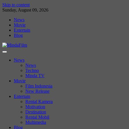
Skip to content
Sunday, August 09, 2026
News
Movie
Entertain
Blog
News
News
Techno
Minda TV
Movie
Film Indonesia
New Release
Entertain
Rental Kamera
Motivation
Destination
Rental Mobil
Multimedia
Blog